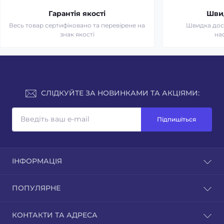
Гарантія якості
Шви
Весь товар сертифіковано та перевірене на
Швидка дост
знак якості
на
СЛІДКУЙТЕ ЗА НОВИНКАМИ ТА АКЦІЯМИ:
Підпишіться
ІНФОРМАЦІЯ
Доставка та оплата
ПОПУЛЯРНЕ
Зворотній зв'язок
Повернення товару
Культиватори
КОНТАКТИ ТА АДРЕСА
Карта сайту
Мотоблоки