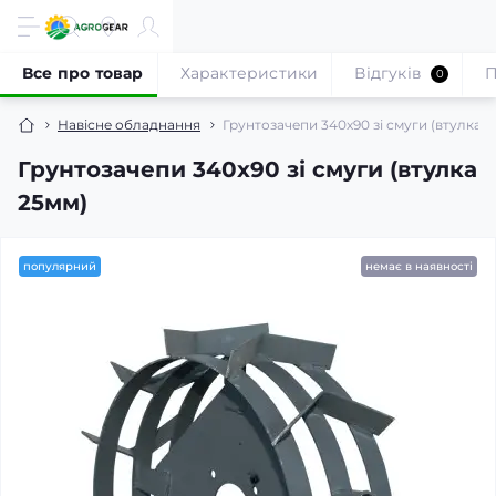
Все про товар
Характеристики
Відгуків
П
0
Навісне обладнання
Грунтозачепи 340х90 зі смуги (втулка 2
Грунтозачепи 340х90 зі смуги (втулка
25мм)
популярний
немає в наявності