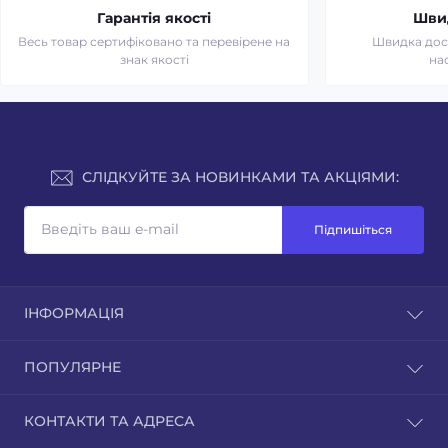
Гарантія якості
Шви
Весь товар сертифіковано та перевірене на
Швидка дост
знак якості
на
СЛІДКУЙТЕ ЗА НОВИНКАМИ ТА АКЦІЯМИ:
Підпишіться
ІНФОРМАЦІЯ
Доставка та оплата
ПОПУЛЯРНЕ
Зворотній зв'язок
Повернення товару
Культиватори
КОНТАКТИ ТА АДРЕСА
Карта сайту
Мотоблоки