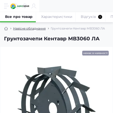
Все про товар
Характеристики
Відгуків
П
0
Навісне обладнання
Грунтозачепи Кентавр МВ3060 ЛА
Грунтозачепи Кентавр МВ3060 ЛА
немає в наявності