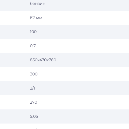
бензин
62 мм
100
0,7
850х470х760
300
2/1
270
5,05