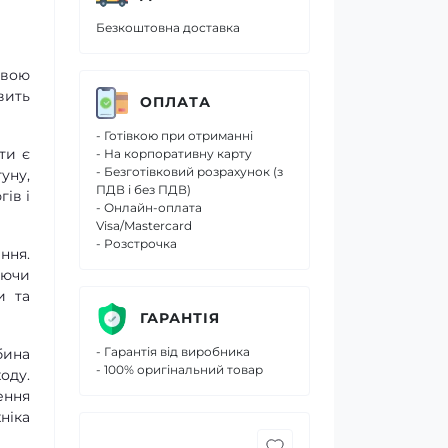
Безкоштовна доставка
овою
вить
ОПЛАТА
- Готівкою при отриманні
ти є
- На корпоративну карту
- Безготівковий розрахунок (з
уну,
ПДВ і без ПДВ)
ів і
- Онлайн-оплата
Visa/Mastercard
- Розстрочка
ння.
уючи
и та
ГАРАНТІЯ
- Гарантія від виробника
бина
- 100% оригінальний товар
оду.
ення
ніка