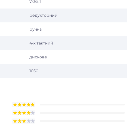
7,0/5,1
редукторний
ручна
4-х тактний
дискове
1050