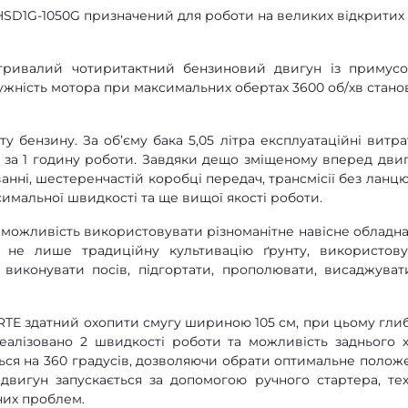
D1G-1050G призначений для роботи на великих відкритих
тривалий чотиритактний бензиновий двигун із примус
жність мотора при максимальних обертах 3600 об/хв стано
у бензину. За об’єму бака 5,05 літра експлуатаційні витра
 за 1 годину роботи. Завдяки дещо зміщеному вперед двиг
нні, шестеренчастій коробці передач, трансмісії без ланцюг
имальної швидкості та ще вищої якості роботи.
є можливість використовувати різноманітне навісне обладна
 не лише традиційну культивацію ґрунту, використов
 виконувати посів, підгортати, прополювати, висаджуват
RTE здатний охопити смугу шириною 105 см, при цьому гли
еалізовано 2 швидкості роботи та можливість заднього х
ься на 360 градусів, дозволяючи обрати оптимальне полож
двигун запускається за допомогою ручного стартера, тех
них проблем.