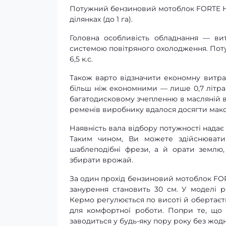
Потужний бензиновий мотоблок FORTE HS
ділянках (до 1 га).
Головна особливість обладнання — ви
системою повітряного охолодження. Поту
6,5 к.с.
Також варто відзначити економну витрат
більш ніж економними — лише 0,7 літра
багатодисковому зчепленню в масляній ва
ременів виробнику вдалося досягти макс
Наявність вала відбору потужності нада
Таким чином, Ви можете здійснювати
шаблеподібні фрези, а й орати землю,
збирати врожай.
За один прохід бензиновий мотоблок FO
занурення становить 30 см. У моделі р
Кермо регулюється по висоті й обертаєт
для комфортної роботи. Попри те, що 
заводиться у будь-яку пору року без жод