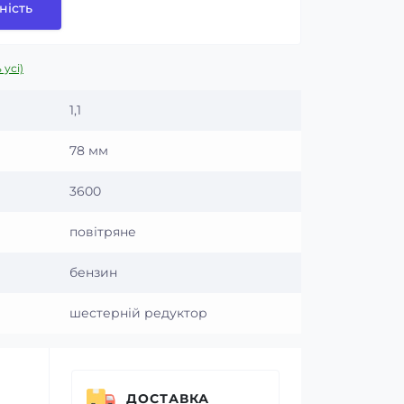
ність
 усі)
л
1,1
78 мм
3600
повітряне
бензин
шестерній редуктор
ДОСТАВКА