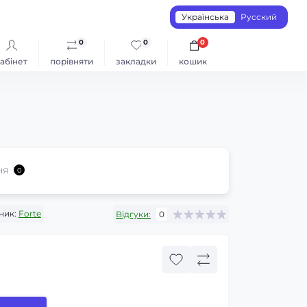
Українська
Русский
0
0
0
абінет
порівняти
закладки
кошик
ня
0
ник:
Forte
Відгуки:
0