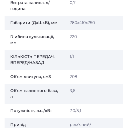
Витрата палива, л/
0,7
година
Габарити (ДхШхВ), мм
780х410х750
Глибина культивації,
220
мм
КІЛЬКІСТЬ ПЕРЕДАЧ,
1/1
ВПЕРЕД/НАЗАД
Об'єм двигуна, см3
208
Об'єм паливного бака,
3,6
л
Потужність, л.с./кВт
7,0/5,1
Привід
рем'яний/