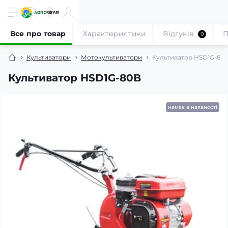
Все про товар
Характеристики
Відгуків
П
0
Культиватори
Мотокультиватори
Культиватор HSD1G-80
Культиватор HSD1G-80B
немає в наявності