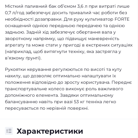
Місткий паливний бак об’ємом 3,6 л при витраті лише
0,7 л/год забезпечує досить тривалий час роботи без
необхідності дозаправки. Для руху культиватор FORTE
оснащений однією передньою передачею та однією
задньою. Задній хід забезпечує обертання вала у
зворотному напрямку, що підвищує маневреність
агрегату та може стати у пригоді в екстрених ситуаціях
(наприклад, щоб витягнути техніку, яка застрягла у
в’язкому ґрунті).
Рукоятки керування регулюються по висоті та куту
нахилу, що дозволяє оптимально налаштувати їх
положення відповідно до зросту користувача. Переднє
транспортувальне колесо виконує роль важливого
допоміжного елемента. Завдяки оптимальному
балансуванню навіть при вазі 53 кг техніка легко
пересувається по нерівній поверхні.
Характеристики