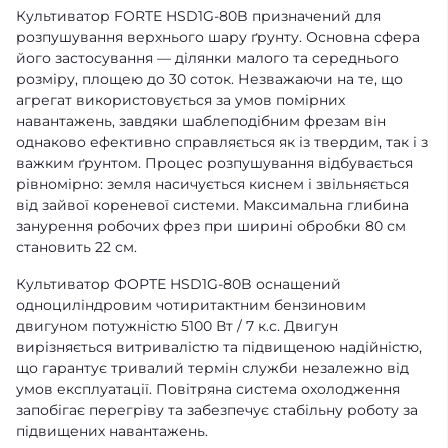
Культиватор FORTE HSD1G-80B призначений для
розпушування верхнього шару ґрунту. Основна сфера
його застосування — ділянки малого та середнього
розміру, площею до 30 соток. Незважаючи на те, що
агрегат використовується за умов помірних
навантажень, завдяки шаблеподібним фрезам він
однаково ефективно справляється як із твердим, так і з
важким ґрунтом. Процес розпушування відбувається
рівномірно: земля насичується киснем і звільняється
від зайвої кореневої системи. Максимальна глибина
занурення робочих фрез при ширині обробки 80 см
становить 22 см.
Культиватор ФОРТЕ HSD1G-80B оснащений
одноциліндровим чотиритактним бензиновим
двигуном потужністю 5100 Вт / 7 к.с. Двигун
вирізняється витривалістю та підвищеною надійністю,
що гарантує тривалий термін служби незалежно від
умов експлуатації. Повітряна система охолодження
запобігає перегріву та забезпечує стабільну роботу за
підвищених навантажень.