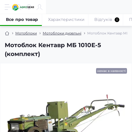
Все про товар
Характеристики
Відгуків
П
0
Мотоблоки
Мотоблоки дизельні
Мотоблок Кентавр МБ 10
Мотоблок Кентавр МБ 1010Е-5
(комплект)
немає в наявності