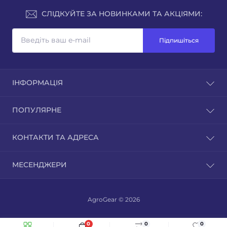
СЛІДКУЙТЕ ЗА НОВИНКАМИ ТА АКЦІЯМИ:
Підпишіться
ІНФОРМАЦІЯ
Доставка та оплата
ПОПУЛЯРНЕ
Зворотній зв'язок
Повернення товару
Культиватори
КОНТАКТИ ТА АДРЕСА
Карта сайту
Мотоблоки
Виробники
Навісне обладнання
м. Дніпро
Акції
МЕСЕНДЖЕРИ
Трактори
info@agrogear.com.ua
ПН-ПТ: 10:00 - 18:00
AgroGear © 2026
0
0
0