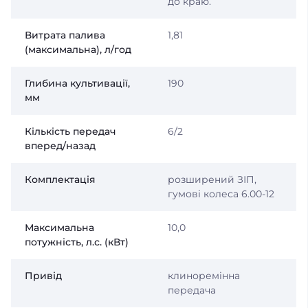
до краю.
Витрата палива
1,81
(максимальна), л/год
Глибина культивації,
190
мм
Кількість передач
6/2
вперед/назад
Комплектація
розширений ЗІП,
гумові колеса 6.00-12
Максимальна
10,0
потужність, л.с. (кВт)
Привід
клиноремінна
передача