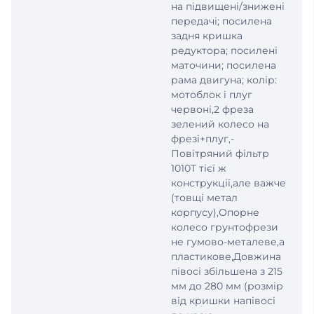
на підвищені/знижені
передачі; посилена
задня кришка
редуктора; посилені
маточини; посилена
рама двигуна; колір:
мотоблок і плуг
червоні,2 фреза
зелений колесо на
фрезі+плуг,-
Повітряний фільтр
1010T тієї ж
конструкції,але важче
(товщі метал
корпусу),Опорне
колесо грунтофрези
не гумово-металеве,а
пластикове,Довжина
півосі збільшена з 215
мм до 280 мм (розмір
від кришки напівосі