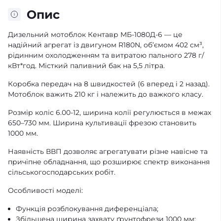
Опис
Дизельний мотоблок Кентавр МБ-1080Д-6 — це
надійний агрегат із двигуном R180N, об’ємом 402 см³,
рідинним охолодженням та витратою пального 278 г/
кВт*год. Місткий паливний бак на 5,5 літра.
Коробка передач на 8 швидкостей (6 вперед і 2 назад).
Мотоблок важить 210 кг і належить до важкого класу.
Розмір коліс 6.00-12, ширина колії регулюється в межах
650–730 мм. Ширина культивації фрезою становить
1000 мм.
Наявність ВВП дозволяє агрегатувати різне навісне та
причіпне обладнання, що розширює спектр виконання
сільськогосподарських робіт.
Особливості моделі:
Функція розблокування диференціала;
Збільшена ширина захвату ґрунтофрези 1000 мм;