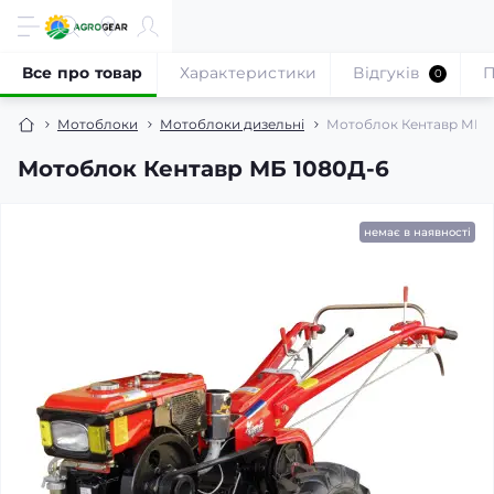
Все про товар
Характеристики
Відгуків
П
0
Мотоблоки
Мотоблоки дизельні
Мотоблок Кентавр МБ 
Мотоблок Кентавр МБ 1080Д-6
немає в наявності