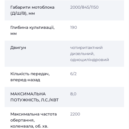
Габарити мотоблока
2000/845/1150
(Д/Ш/В), мм
Глибина культивації,
190
мм
Двигун
чотиритактний
дизельний,
одноциліндровий
Кількість передач,
6/2
вперед-назад
МАКСИМАЛЬНА
8,0
ПОТУЖНІСТЬ, Л.С./КВТ
Максимальна частота
2200
обертання,
коленвала, об. хв.