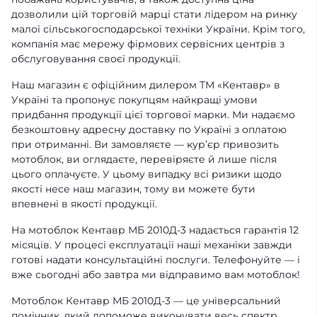
дозволили цій торговій марці стати лідером на ринку
малої сільськогосподарської техніки України. Крім того,
компанія має мережу фірмових сервісних центрів з
обслуговування своєї продукції.
Наш магазин є офіційним дилером ТМ «Кентавр» в
Україні та пропонує покупцям найкращі умови
придбання продукції цієї торгової марки. Ми надаємо
безкоштовну адресну доставку по Україні з оплатою
при отриманні. Ви замовляєте — кур’єр привозить
мотоблок, ви оглядаєте, перевіряєте й лише після
цього оплачуєте. У цьому випадку всі ризики щодо
якості несе наш магазин, тому ви можете бути
впевнені в якості продукції.
На мотоблок Кентавр МБ 2010Д-3 надається гарантія 12
місяців. У процесі експлуатації наші механіки завжди
готові надати консультаційні послуги. Телефонуйте — і
вже сьогодні або завтра ми відправимо вам мотоблок!
Мотоблок Кентавр МБ 2010Д-3 — це універсальний
помічник, який допоможе виконувати весь спектр