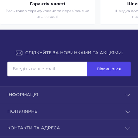
Гарантія якості
Шви
Весь товар сертифіковано та перевірене на
Швидка дост
знак якості
на
СЛІДКУЙТЕ ЗА НОВИНКАМИ ТА АКЦІЯМИ:
Підпишіться
ІНФОРМАЦІЯ
Доставка та оплата
ПОПУЛЯРНЕ
Зворотній зв'язок
Повернення товару
Культиватори
КОНТАКТИ ТА АДРЕСА
Карта сайту
Мотоблоки
Виробники