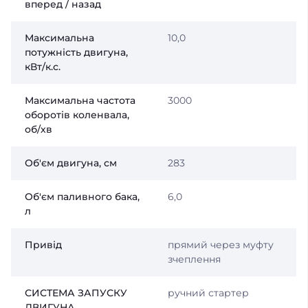
вперед / назад
Максимальна
10,0
потужність двигуна,
кВт/к.с.
Максимальна частота
3000
оборотів коленвала,
об/хв
Об'єм двигуна, см
283
Об'єм паливного бака,
6,0
л
Привід
прямий через муфту
зчеплення
СИСТЕМА ЗАПУСКУ
ручний стартер
ДВИГУНА