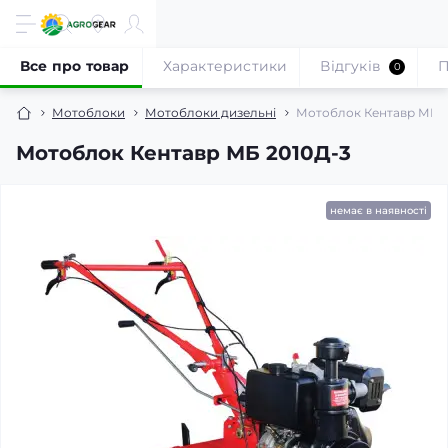
Все про товар
Характеристики
Відгуків
П
0
Мотоблоки
Мотоблоки дизельні
Мотоблок Кентавр МБ 2
Мотоблок Кентавр МБ 2010Д-3
немає в наявності