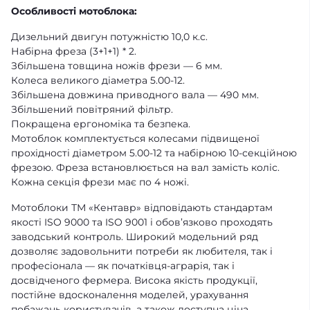
Особливості мотоблока:
Дизельний двигун потужністю 10,0 к.с.
Набірна фреза (3+1+1) * 2.
Збільшена товщина ножів фрези — 6 мм.
Колеса великого діаметра 5.00-12.
Збільшена довжина приводного вала — 490 мм.
Збільшений повітряний фільтр.
Покращена ергономіка та безпека.
Мотоблок комплектується колесами підвищеної
прохідності діаметром 5.00-12 та набірною 10-секційною
фрезою. Фреза встановлюється на вал замість коліс.
Кожна секція фрези має по 4 ножі.
Мотоблоки ТМ «Кентавр» відповідають стандартам
якості ISO 9000 та ISO 9001 і обов’язково проходять
заводський контроль. Широкий модельний ряд
дозволяє задовольнити потреби як любителя, так і
професіонала — як початківця-аграрія, так і
досвідченого фермера. Висока якість продукції,
постійне вдосконалення моделей, урахування
побажань користувачів, а також доступна ціна