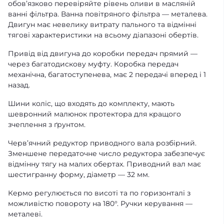
обов’язково перевіряйте рівень оливи в масляній
ванні фільтра. Ванна повітряного фільтра — металева.
Двигун має невелику витрату пального та відмінні
тягові характеристики на всьому діапазоні обертів.
Привід від двигуна до коробки передач прямий —
через багатодискову муфту. Коробка передач
механічна, багатоступенева, має 2 передачі вперед і 1
назад.
Шини коліс, що входять до комплекту, мають
шевронний малюнок протектора для кращого
зчеплення з ґрунтом.
Черв’ячний редуктор приводного вала розбірний.
Зменшене передаточне число редуктора забезпечує
відмінну тягу на малих обертах. Приводний вал має
шестигранну форму, діаметр — 32 мм.
Кермо регулюється по висоті та по горизонталі з
можливістю повороту на 180°. Ручки керування —
металеві.