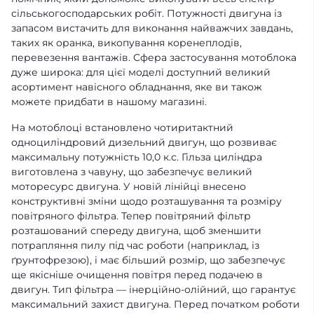
сільськогосподарських робіт. Потужності двигуна із
запасом вистачить для виконання найважчих завдань,
таких як оранка, викопування коренеплодів,
перевезення вантажів. Сфера застосування мотоблока
дуже широка: для цієї моделі доступний великий
асортимент навісного обладнання, яке ви також
можете придбати в нашому магазині.
На мотоблоці встановлено чотиритактний
одноциліндровий дизельний двигун, що розвиває
максимальну потужність 10,0 к.с. Гільза циліндра
виготовлена з чавуну, що забезпечує великий
моторесурс двигуна. У новій лінійці внесено
конструктивні зміни щодо розташування та розміру
повітряного фільтра. Тепер повітряний фільтр
розташований спереду двигуна, щоб зменшити
потрапляння пилу під час роботи (наприклад, із
ґрунтофрезою), і має більший розмір, що забезпечує
ще якісніше очищення повітря перед подачею в
двигун. Тип фільтра — інерційно-олійний, що гарантує
максимальний захист двигуна. Перед початком роботи