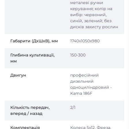
металеві ручки
керування; колір на
вибір: червоний,
синій, зелений; без
дисків захисту рослин
Габарити (ДхШхВ), мм
1740х1050х980
Глибина культивації,
150-300
мм
Двигун
професійний
дизельний
одноциліндровий -
Kama 186F
Кількість передач,
2/1
вперед / назад
Комплектація
Колеса 5х12, Фреза,