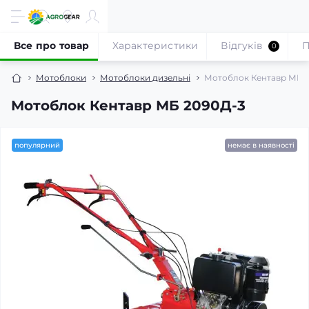
Все про товар
Характеристики
Відгуків
П
0
Мотоблоки
Мотоблоки дизельні
Мотоблок Кентавр МБ 
Мотоблок Кентавр МБ 2090Д-3
популярний
немає в наявності