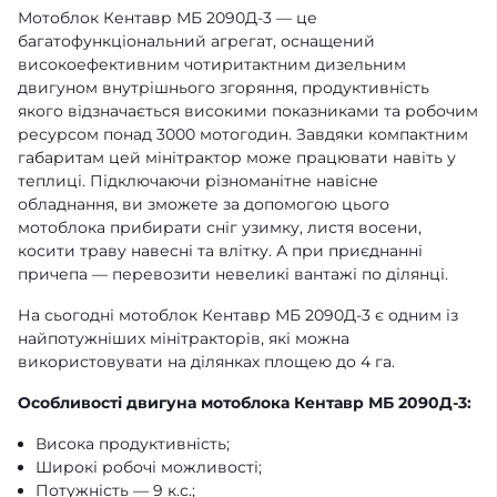
Мотоблок Кентавр МБ 2090Д-3 — це
багатофункціональний агрегат, оснащений
високоефективним чотиритактним дизельним
двигуном внутрішнього згоряння, продуктивність
якого відзначається високими показниками та робочим
ресурсом понад 3000 мотогодин. Завдяки компактним
габаритам цей мінітрактор може працювати навіть у
теплиці. Підключаючи різноманітне навісне
обладнання, ви зможете за допомогою цього
мотоблока прибирати сніг узимку, листя восени,
косити траву навесні та влітку. А при приєднанні
причепа — перевозити невеликі вантажі по ділянці.
На сьогодні мотоблок Кентавр МБ 2090Д-3 є одним із
найпотужніших мінітракторів, які можна
використовувати на ділянках площею до 4 га.
Особливості двигуна мотоблока Кентавр МБ 2090Д-3:
Висока продуктивність;
Широкі робочі можливості;
Потужність — 9 к.с.;