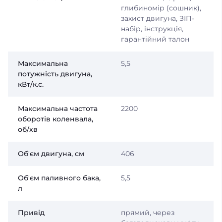
глибиномір (сошник),
захист двигуна, ЗІП-
набір, інструкція,
гарантійний талон
Максимальна
5,5
потужність двигуна,
кВт/к.с.
Максимальна частота
2200
оборотів коленвала,
об/хв
Об'єм двигуна, см
406
Об'єм паливного бака,
5,5
л
Привід
прямий, через