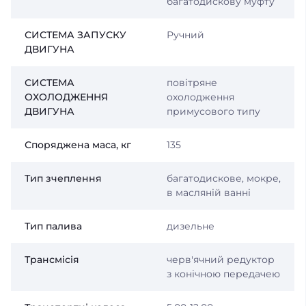
багатодискову муфту
СИСТЕМА ЗАПУСКУ
Ручний
ДВИГУНА
СИСТЕМА
повітряне
ОХОЛОДЖЕННЯ
охолодження
ДВИГУНА
примусового типу
Споряджена маса, кг
135
Тип зчеплення
багатодискове, мокре,
в масляній ванні
Тип палива
дизельне
Трансмісія
черв'ячний редуктор
з конічною передачею