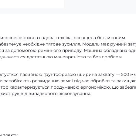
високоефективна садова техніка, оснащена бензиновим
забезпечує необхідне тягове зусилля. Модель має ручний зап
ься за допомогою ремінного приводу. Машина обладнана од
дзначається достатньою маневреністю та без проблем
ктується пасивною ґрунтофрезою (ширина захвату — 500 мм)
и запобігають розкиданню землі під час обробки та захища
атор характеризується продуманою ергономікою, що забезп
хист рук від випадкового зісковзування.
мплекту.