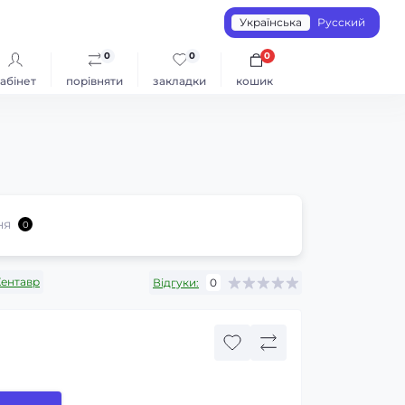
Українська
Русский
0
0
0
абінет
порівняти
закладки
кошик
ня
0
Кентавр
Відгуки:
0