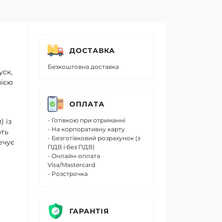
ДОСТАВКА
Безкоштовна доставка
уск,
нією
ОПЛАТА
- Готівкою при отриманні
 із
- На корпоративну карту
ють
- Безготівковий розрахунок (з
ечує
ПДВ і без ПДВ)
- Онлайн-оплата
Visa/Mastercard
- Розстрочка
ГАРАНТІЯ