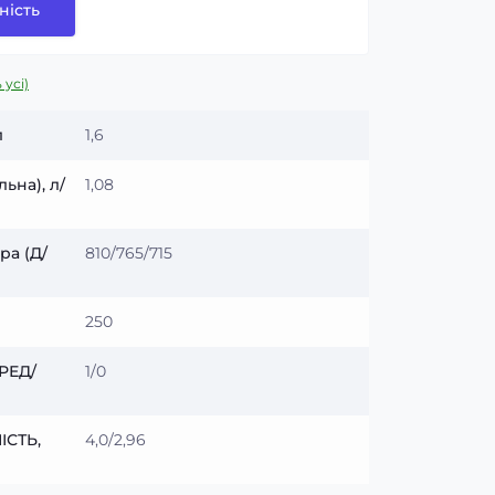
ність
 усі)
л
1,6
ьна), л/
1,08
ра (Д/
810/765/715
250
РЕД/
1/0
СТЬ,
4,0/2,96