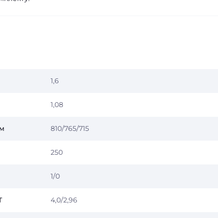
1,6
1,08
мм
810/765/715
250
1/0
Т
4,0/2,96