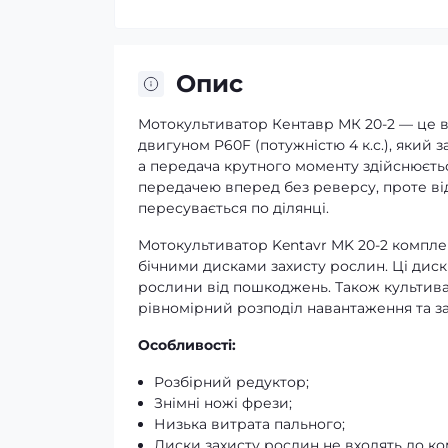
Опис
Мотокультиватор Кентавр МК 20-2 — це 
двигуном P60F (потужністю 4 к.с.), який 
а передача крутного моменту здійснюєт
передачею вперед без реверсу, проте ві
пересувається по ділянці.
Мотокультиватор Kentavr MK 20-2 компле
бічними дисками захисту рослин. Ці диск
рослини від пошкоджень. Також культив
рівномірний розподіл навантаження та за
Особливості:
Розбірний редуктор;
Знімні ножі фрези;
Низька витрата пального;
Диски захисту рослин не входять до ко