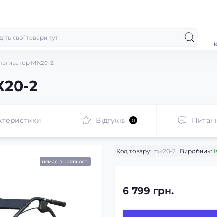
к
льтиватор МК20-2
К20-2
ктеристики
Відгуків
Питан
0
Код товару:
mk20-2
Виробник:
немає в наявності
6 799 грн.