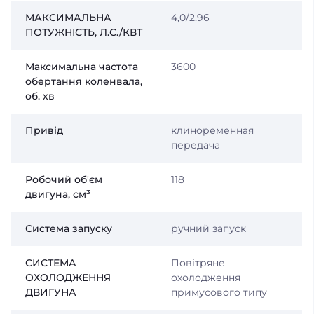
МАКСИМАЛЬНА
4,0/2,96
ПОТУЖНІСТЬ, Л.С./КВТ
Максимальна частота
3600
обертання коленвала,
об. хв
Привід
клиноременная
передача
Робочий об'єм
118
двигуна, см³
Система запуску
ручний запуск
СИСТЕМА
Повітряне
ОХОЛОДЖЕННЯ
охолодження
ДВИГУНА
примусового типу