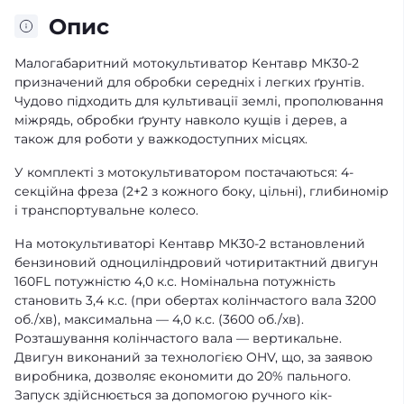
Опис
Малогабаритний мотокультиватор Кентавр МК30-2
призначений для обробки середніх і легких ґрунтів.
Чудово підходить для культивації землі, прополювання
міжрядь, обробки ґрунту навколо кущів і дерев, а
також для роботи у важкодоступних місцях.
У комплекті з мотокультиватором постачаються: 4-
секційна фреза (2+2 з кожного боку, цільні), глибиномір
і транспортувальне колесо.
На мотокультиваторі Кентавр МК30-2 встановлений
бензиновий одноциліндровий чотиритактний двигун
160FL потужністю 4,0 к.с. Номінальна потужність
становить 3,4 к.с. (при обертах колінчастого вала 3200
об./хв), максимальна — 4,0 к.с. (3600 об./хв).
Розташування колінчастого вала — вертикальне.
Двигун виконаний за технологією OHV, що, за заявою
виробника, дозволяє економити до 20% пального.
Запуск здійснюється за допомогою ручного кік-