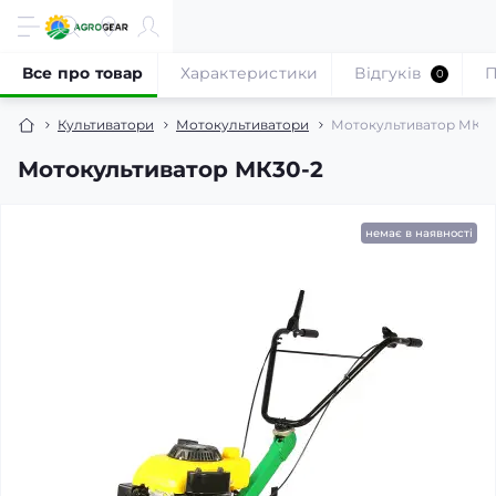
Все про товар
Характеристики
Відгуків
П
0
Культиватори
Мотокультиватори
Мотокультиватор МК30
Мотокультиватор МК30-2
немає в наявності