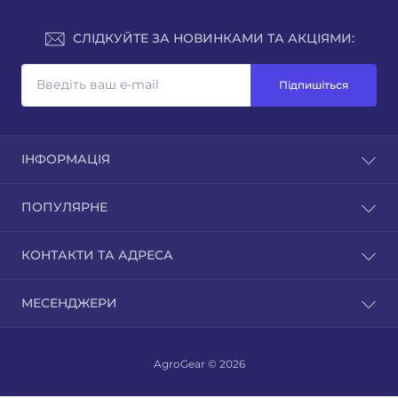
СЛІДКУЙТЕ ЗА НОВИНКАМИ ТА АКЦІЯМИ:
Підпишіться
ІНФОРМАЦІЯ
Доставка та оплата
ПОПУЛЯРНЕ
Зворотній зв'язок
Повернення товару
Культиватори
КОНТАКТИ ТА АДРЕСА
Карта сайту
Мотоблоки
Виробники
Навісне обладнання
м. Дніпро
Акції
МЕСЕНДЖЕРИ
Трактори
info@agrogear.com.ua
ПН-ПТ: 10:00 - 18:00
AgroGear © 2026