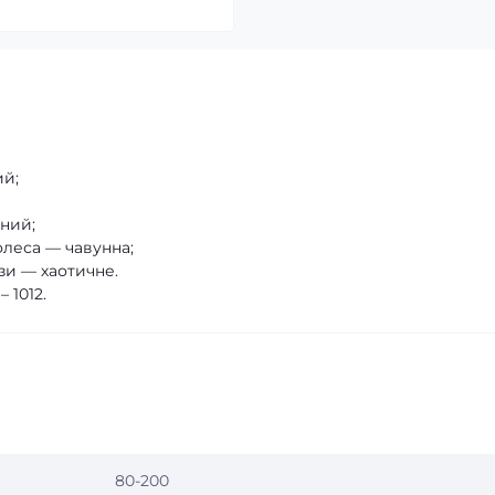
ий;
ний;
леса — чавунна;
зи — хаотичне.
 1012.
80-200