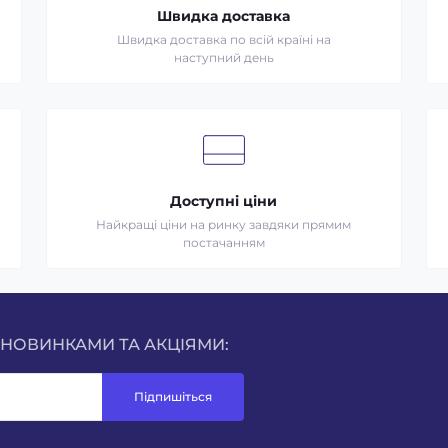
Швидка доставка
Швидка доставка по всій країні на
наступний день
Доступні ціни
Найкращі ціни на ринку завдяки прямим
постачанням
 НОВИНКАМИ ТА АКЦІЯМИ:
Підпишіться