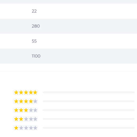
22
280
55
1100