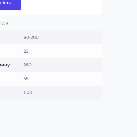
ність
 усі)
80-200
22
илину
280
55
1100