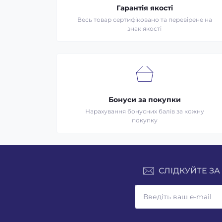
Гарантія якості
Весь товар сертифіковано та перевірене на
знак якості
Бонуси за покупки
Нарахування бонусних балів за кожну
покупку
СЛІДКУЙТЕ ЗА