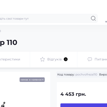
к
0
р 110
ктеристики
Відгуків
Питан
0
Код товару:
pochvofreza110
Виро
немає в наявності
4 453 грн.