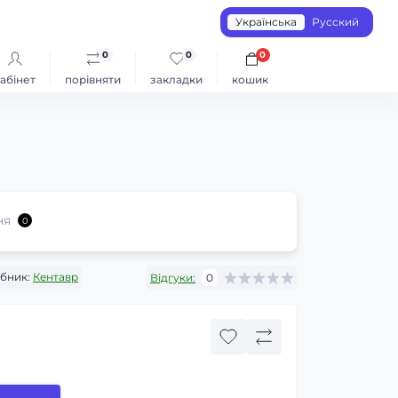
Українська
Русский
0
0
0
абінет
порівняти
закладки
кошик
ня
0
бник:
Кентавр
Відгуки:
0