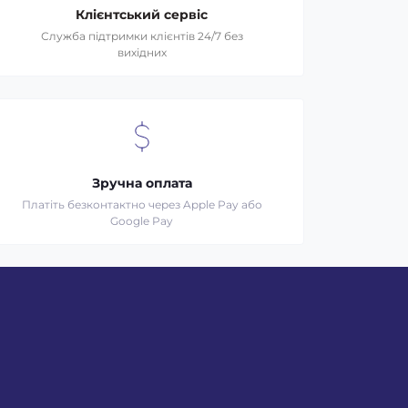
Клієнтський сервіс
Служба підтримки клієнтів 24/7 без
вихідних
Зручна оплата
Платіть безконтактно через Apple Pay або
Google Pay