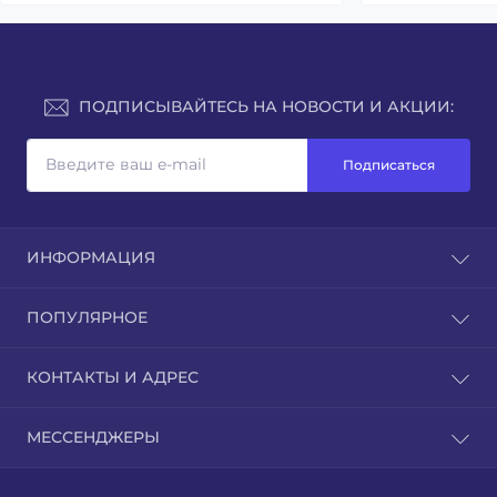
ПОДПИСЫВАЙТЕСЬ НА НОВОСТИ И АКЦИИ:
Подписаться
ИНФОРМАЦИЯ
Доставка и оплата
ПОПУЛЯРНОЕ
Контакты
Возврат товара
Культиватори
КОНТАКТЫ И АДРЕС
Карта сайта
Мотоблоки
Производители
Навесное оборудование
г. Днепр
Акции
МЕССЕНДЖЕРЫ
Трактора
info@agrogear.com.ua