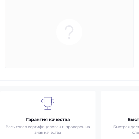
Гарантия качества
Быст
Весь товар сертифицирован и проверен на
Быстрая дост
знак качества
сл