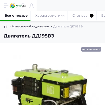
Все о товаре
Характеристики
Отзывов
В
0
Навесное оборудование
Двигатель ДД195ВЭ
Двигатель ДД195ВЭ
нет в наличии