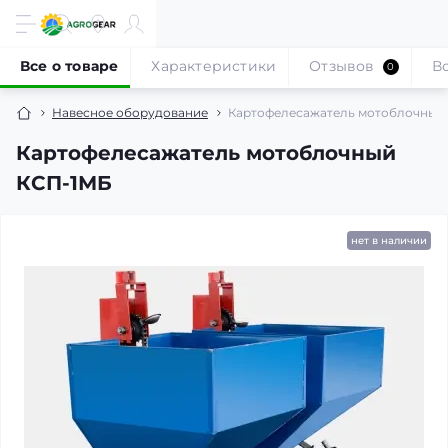
Все о товаре
Характеристики
Отзывов
В
0
Навесное оборудование
Картофелесажатель мотоблочный
Картофелесажатель мотоблочный
КСП-1МБ
нет в наличии