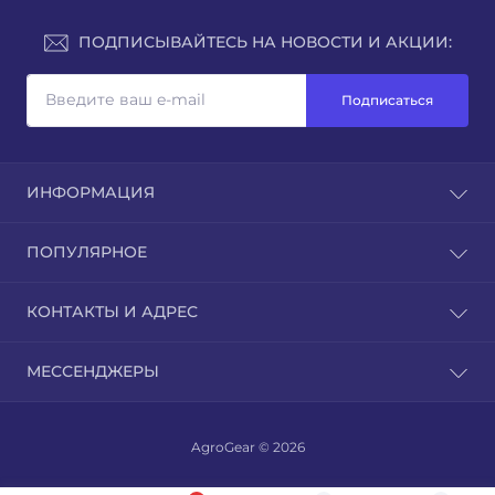
ПОДПИСЫВАЙТЕСЬ НА НОВОСТИ И АКЦИИ:
Подписаться
ИНФОРМАЦИЯ
Доставка и оплата
ПОПУЛЯРНОЕ
Контакты
Возврат товара
Культиватори
КОНТАКТЫ И АДРЕС
Карта сайта
Мотоблоки
Производители
Навесное оборудование
г. Днепр
Акции
МЕССЕНДЖЕРЫ
Трактора
info@agrogear.com.ua
ПН-ПТ: 10:00 - 18:00
AgroGear © 2026