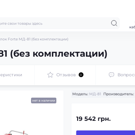
ка
ок Forte МД-81 (без комплектации)
81 (без комплектации)
теристики
Отзывов
Вопрос
0
Модель:
МД-81
Производитель:
нет в наличии
19 542 грн.