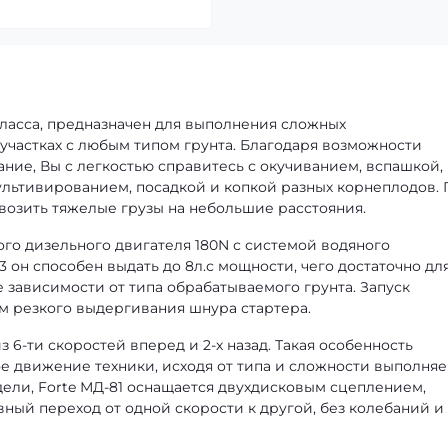
ласса, предназначен для выполнения сложных
участках с любым типом грунта. Благодаря возможности
ние, Вы с легкостью справитесь с окучиванием, вспашкой,
льтивированием, посадкой и копкой разных корнеплодов.
озить тяжелые грузы на небольшие расстояния.
ого дизельного двигателя 180N с системой водяного
 он способен выдать до 8л.с мощности, чего достаточно дл
 зависимости от типа обрабатываемого грунта. Запуск
ем резкого выдергивания шнура стартера.
 6-ти скоростей вперед и 2-х назад. Такая особенность
е движение техники, исходя от типа и сложности выполня
дели, Forte МД-81 оснащается двухдисковым сцеплением,
ный переход от одной скорости к другой, без колебаний и