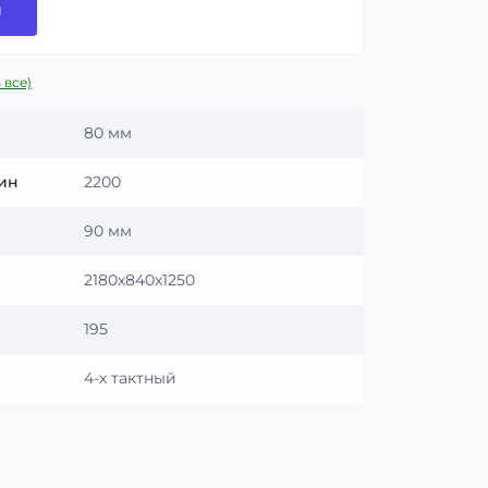
и
 все)
80 мм
мин
2200
90 мм
2180х840х1250
195
4-х тактный