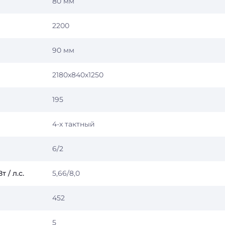
80 мм
2200
90 мм
2180х840х1250
195
4-х тактный
6/2
 / л.с.
5,66/8,0
452
5