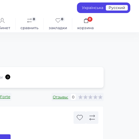
Українська
Русский
0
0
0
бинет
сравнить
закладки
корзина
ы
0
Forte
Отзывы:
0