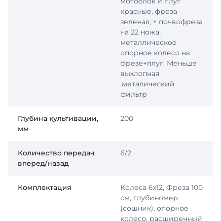
мотоблок и плуг
красные, фреза
зеленая; + почвофреза
на 22 ножа,
металлическое
опорное колесо на
фрезе+плуг. Меньше
выхлопная
,металический
фильтр
Глубина культивации,
200
мм
Количество передач
6/2
вперед/назад
Комплектация
Колеса 6х12, Фреза 100
см, глубиномер
(сошник), опорное
колесо, расширенный