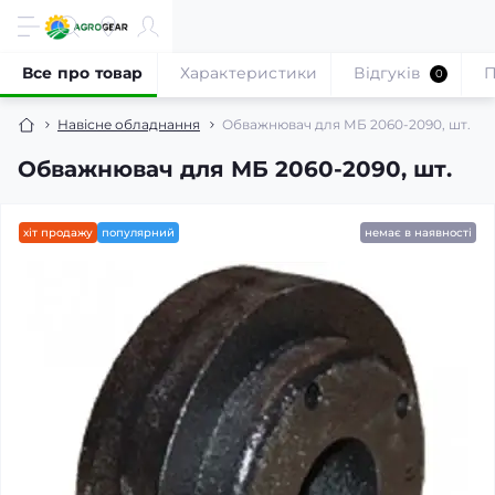
Все про товар
Характеристики
Відгуків
П
0
Навісне обладнання
Обважнювач для МБ 2060-2090, шт.
Обважнювач для МБ 2060-2090, шт.
хіт продажу
популярний
немає в наявності