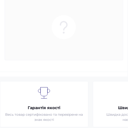
Гарантія якості
Шви
Весь товар сертифіковано та перевірене на
Швидка дост
знак якості
на