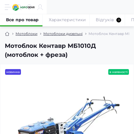
Все про товар
Характеристики
Відгуків
П
0
Мотоблоки
Мотоблоки дизельні
Мотоблок Кентавр МБ10
Мотоблок Кентавр МБ1010Д
(мотоблок + фреза)
новинка
в наявності