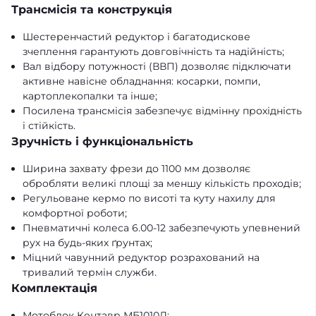
Трансмісія та конструкція
Шестеренчастий редуктор і багатодискове
зчеплення гарантують довговічність та надійність;
Вал відбору потужності (ВВП) дозволяє підключати
активне навісне обладнання: косарки, помпи,
картоплекопалки та інше;
Посилена трансмісія забезпечує відмінну прохідність
і стійкість.
Зручність і функціональність
Ширина захвату фрези до 1100 мм дозволяє
обробляти великі площі за меншу кількість проходів;
Регульоване кермо по висоті та куту нахилу для
комфортної роботи;
Пневматичні колеса 6.00-12 забезпечують упевнений
рух на будь-яких ґрунтах;
Міцний чавунний редуктор розрахований на
тривалий термін служби.
Комплектація
Мотоблок Кентавр МБ1010Д;