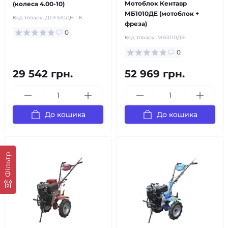
Мотоблок Кентавр
(колеса 4.00-10)
МБ1010ДЕ (мотоблок +
Код товару:
ДТЗ 510ДН - К
фреза)
0
Код товару:
МБ1010ДЭ
0
29 542 грн.
52 969 грн.
До кошика
До кошика
Фільтр