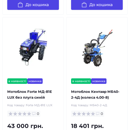
До кошика
До кошика
в наявності
новинка
в наявності
новинка
Мотоблок Forte МД-81E
Мотоблок Кентавр МБ40-
LUX без плуга синій
2-4Д (колеса 4.00-8)
Код товару:
Forte МД-81E LUX
Код товару:
МБ40-2-4Д
0
0
43 000 грн.
18 401 грн.