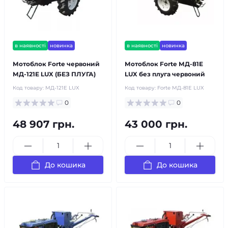
в наявності
новинка
в наявності
новинка
Мотоблок Forte червоний
Мотоблок Forte МД-81E
МД-121E LUX (БЕЗ ПЛУГА)
LUX без плуга червоний
Код товару:
МД-121E LUX
Код товару:
Forte МД-81E LUX
0
0
48 907 грн.
43 000 грн.
До кошика
До кошика