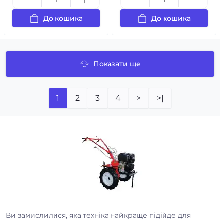
До кошика
До кошика
Показати ще
1
2
3
4
>
>|
Ви замислилися, яка техніка найкраще підійде для