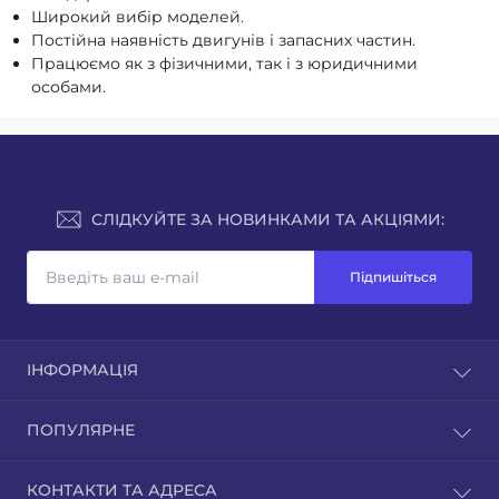
Широкий вибір моделей.
Постійна наявність двигунів і запасних частин.
Працюємо як з фізичними, так і з юридичними
особами.
СЛІДКУЙТЕ ЗА НОВИНКАМИ ТА АКЦІЯМИ:
Підпишіться
ІНФОРМАЦІЯ
Доставка та оплата
ПОПУЛЯРНЕ
Зворотній зв'язок
Повернення товару
Культиватори
КОНТАКТИ ТА АДРЕСА
Карта сайту