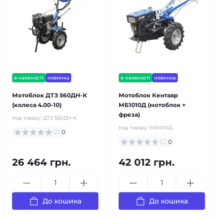
в наявності
новинка
в наявності
новинка
Мотоблок ДТЗ 560ДН-К
Мотоблок Кентавр
(колеса 4.00-10)
МБ1010Д (мотоблок +
фреза)
Код товару:
ДТЗ 560ДН-К
Код товару:
МБ1010Д
0
0
26 464 грн.
42 012 грн.
До кошика
До кошика