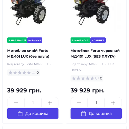
в наявності
новинка
в наявності
новинка
Мотоблок синій Forte
Мотоблок Forte червоний
МД-101 LUX (без плуга)
МД-101 LUX (БЕЗ ПЛУГА)
Код товару:
Forte МД-101 LUX
Код товару:
МД-101 LUX (БЕЗ
ПЛУГА)
0
0
39 929 грн.
39 929 грн.
До кошика
До кошика