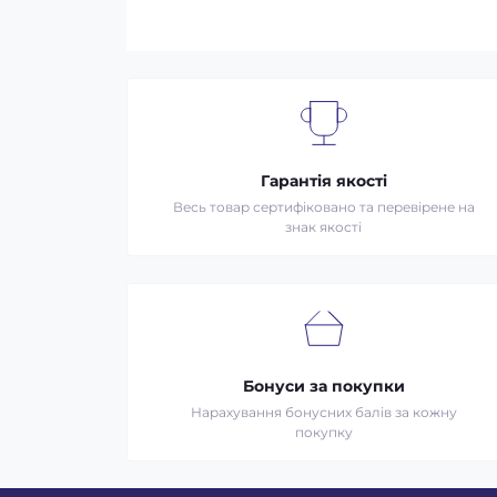
Гарантія якості
Весь товар сертифіковано та перевірене на
знак якості
Бонуси за покупки
Нарахування бонусних балів за кожну
покупку