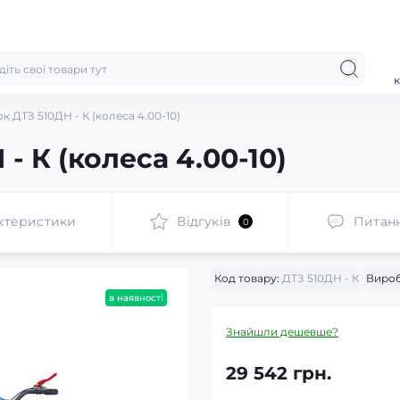
к
 ДТЗ 510ДН - К (колеса 4.00-10)
- К (колеса 4.00-10)
ктеристики
Відгуків
Питан
0
Код товару:
ДТЗ 510ДН - К
Вироб
в наявності
Знайшли дешевше?
29 542 грн.