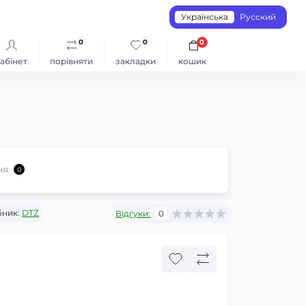
Українська
Русский
0
0
0
абінет
порівняти
закладки
кошик
ня
0
ник:
DTZ
Відгуки:
0