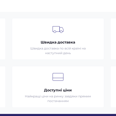
Швидка доставка
Швидка доставка по всій країні на
наступний день
Доступні ціни
Найкращі ціни на ринку завдяки прямим
постачанням