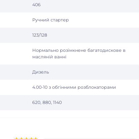
406
Ручний стартер
123/128
Нормально розімкнене багатодискове в
масляній ванні
Дизель
4.00-10 з обгінними розблокаторами
620, 880, 1140