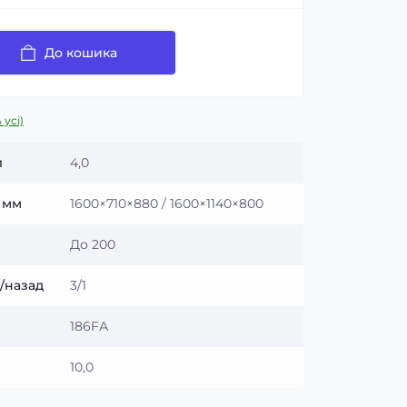
До кошика
 усі)
л
4,0
, мм
1600×710×880 / 1600×1140×800
До 200
/назад
3/1
186FА
10,0