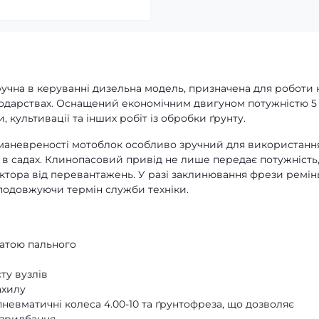
учна в керуванні дизельна модель, призначена для роботи 
одарствах. Оснащений економічним двигуном потужністю 5 к
 культивації та інших робіт із обробки ґрунту.
 маневреності мотоблок особливо зручний для використанн
в садах. Клинопасовий привід не лише передає потужність,
ктора від перевантажень. У разі заклинювання фрези ремін
 подовжуючи термін служби техніки.
ратою пального
ту вузлів
ахилу
пневматичні колеса 4.00-10 та ґрунтофреза, що дозволяє