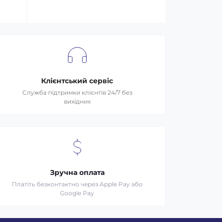
Клієнтський сервіс
Служба підтримки клієнтів 24/7 без
вихідних
Зручна оплата
Платіть безконтактно через Apple Pay або
Google Pay