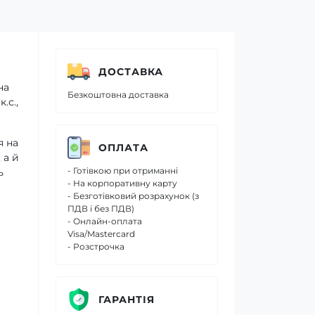
ДОСТАВКА
на
Безкоштовна доставка
.с.,
я на
ОПЛАТА
 а й
- Готівкою при отриманні
ь
- На корпоративну карту
- Безготівковий розрахунок (з
ПДВ і без ПДВ)
- Онлайн-оплата
Visa/Mastercard
- Розстрочка
ГАРАНТІЯ