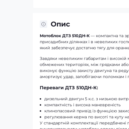
Опис
Мотоблок ДТЗ 510ДН-К
— компактна та зр
присадибних ділянках і в невеликих госп
який забезпечує достатню тягу для оранки,
Завдяки невеликим габаритам і високій
обмежених територіях, між грядками або 
виконує функцію захисту двигуна та реду
амортизує удар, запобігаючи поломкам і
Переваги ДТЗ 510ДН-К:
дизельний двигун 5 к.с. з низькою вит
компактність і висока маневреність
клинопасовий привід із функцією захис
регулювання керма по висоті та куту н
У стандартній комплектації передбачені 