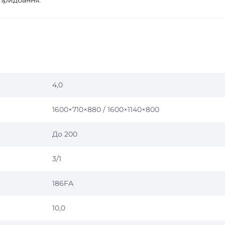
придбання.
4,0
1600×710×880 / 1600×1140×800
До 200
3/1
186FА
10,0