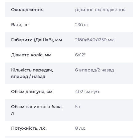
Охолодження
рідинне охолодження
Вага, кг
230 кг
Габарити (ДхШхВ), мм
2180х840х1250 мм
Діаметр коліс, мм
6x12"
Кількість передач,
6 вперед/2 назад
вперед / назад
Об'єм двигуна, см
402 см.куб.
Об'єм паливного бака,
5 л
л
Потужність, л.с.
8 л.с.