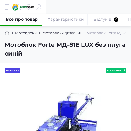
Все про товар
Характеристики
Відгуків
П
0
Мотоблоки
Мотоблоки дизельні
Мотоблок Forte МД-81E 
Мотоблок Forte МД-81E LUX без плуга
синій
новинка
в наявності