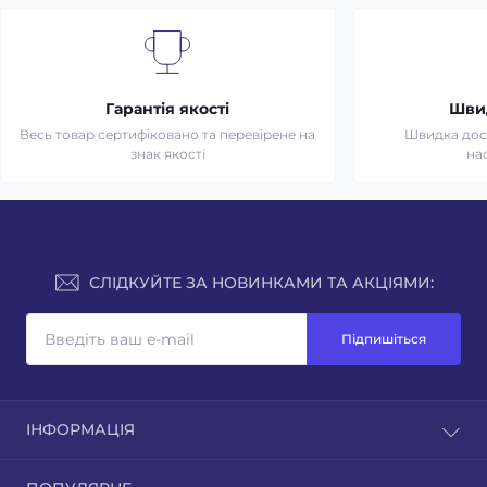
Гарантія якості
Шви
Весь товар сертифіковано та перевірене на
Швидка дост
знак якості
на
СЛІДКУЙТЕ ЗА НОВИНКАМИ ТА АКЦІЯМИ:
Підпишіться
ІНФОРМАЦІЯ
Доставка та оплата