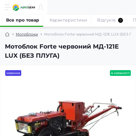
Все про товар
Характеристики
Відгуків
П
0
Мотоблоки
Мотоблок Forte червоний МД-121E LUX (БЕЗ ПЛ
Мотоблок Forte червоний МД-121E
LUX (БЕЗ ПЛУГА)
новинка
в наявності