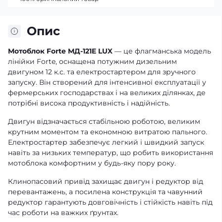
Опис
Мотоблок Forte МД-121E LUX
— це флагманська модель
лінійки Forte, оснащена потужним дизельним
двигуном 12 к.с. та електростартером для зручного
запуску. Він створений для інтенсивної експлуатації у
фермерських господарствах і на великих ділянках, де
потрібні висока продуктивність і надійність.
Двигун відзначається стабільною роботою, великим
крутним моментом та економною витратою пального.
Електростартер забезпечує легкий і швидкий запуск
навіть за низьких температур, що робить використання
мотоблока комфортним у будь-яку пору року.
Клинопасовий привід захищає двигун і редуктор від
перевантажень, а посилена конструкція та чавунний
редуктор гарантують довговічність і стійкість навіть під
час роботи на важких ґрунтах.