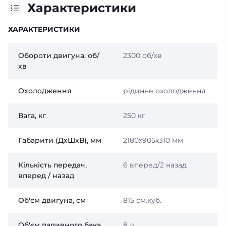
Характеристики
ХАРАКТЕРИСТИКИ
Обороти двигуна, об/
2300 об/хв
хв
Охолодження
рідинне охолодження
Вага, кг
250 кг
Габарити (ДхШхВ), мм
2180х905х310 мм
Кількість передач,
6 вперед/2 назад
вперед / назад
Об'єм двигуна, см
815 см.куб.
Об'єм паливного бака,
8 л