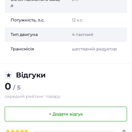
л
Потужність, л.с.
12 к.с.
Тип двигуна
4-тактний
Трансмісія
шестерній редуктор
Відгуки
0
/ 5
середній рейтинг товару
+ Додати відгук
0