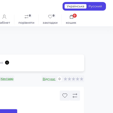
Українська
Русский
0
0
0
абінет
порівняти
закладки
кошик
ня
0
Кентавр
Відгуки:
0