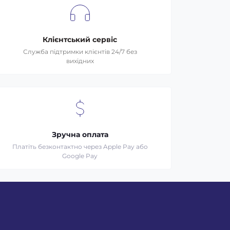
Клієнтський сервіс
Служба підтримки клієнтів 24/7 без
вихідних
Зручна оплата
Платіть безконтактно через Apple Pay або
Google Pay