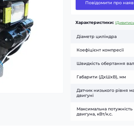
Повідомити про наяв
Характеристики:
(Дивитись
Діаметр циліндра
Коефіцієнт компресії
Швидкість обертання валу
Габарити (ДхШхВ), мм
Датчик низького рівня м
двигуні
Максимальна потужність
двигуна, кВт/к.с.