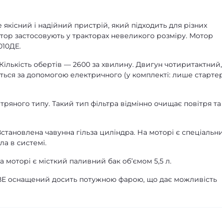
кісний і надійний пристрій, який підходить для різних
отор застосовують у тракторах невеликого розміру. Мотор
010ДЕ.
 Кількість обертів — 2600 за хвилину. Двигун чотиритактний,
ться за допомогою електричного (у комплекті: лише стартер
ряного типу. Такий тип фільтра відмінно очищає повітря та
тановлена чавунна гільза циліндра. На моторі є спеціальн
ла в системі.
На моторі є місткий паливний бак об’ємом 5,5 л.
ВЕ оснащений досить потужною фарою, що дає можливість