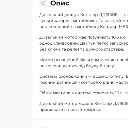
Опис
Дизельний двигун Кентавр ДД190ВЕ — це я
культиваторів і мотоблоків. Також цей м
встановлений на мотоблоці Кентавр МБ1
Дизельний мотор має потужність 10,5 к.с.
одноциліндровий. Двигун легко запускає
без ключа та реле) та ручного стартера.
Мотор оснащений фільтром масляно-повіт
легко очищується від бруду й пилу.
Система охолодження — водяного типу. Вс
якісний датчик для контролю рівня масти
Об’єм мастила в системі становить 1,1 л. 
Дизельний мотор моделі Кентавр ДД190
працювати в повній темряві.