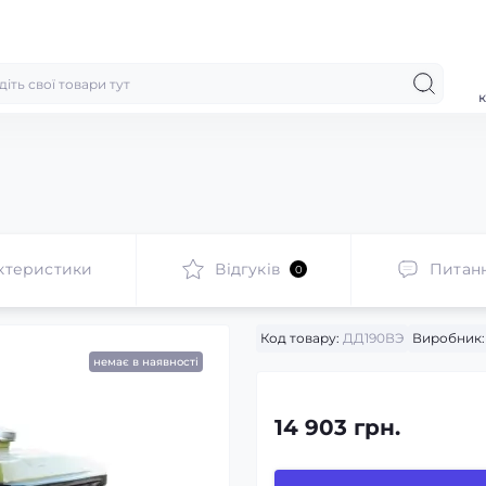
к
ктеристики
Відгуків
Питан
0
Код товару:
ДД190ВЭ
Виробник:
немає в наявності
14 903 грн.