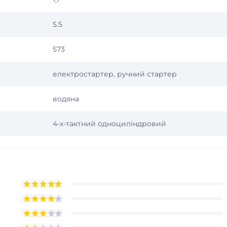
5.5
573
електростартер, ручний стартер
водяна
4-х-тактний одноциліндровий