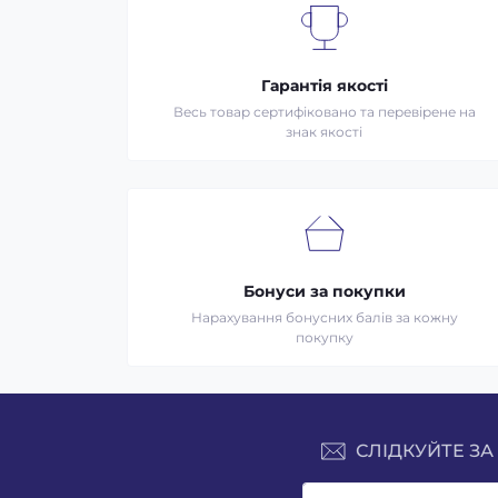
Гарантія якості
Весь товар сертифіковано та перевірене на
знак якості
Бонуси за покупки
Нарахування бонусних балів за кожну
покупку
СЛІДКУЙТЕ ЗА