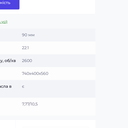
ність
 усі)
90 мм
22:1
, об/хв
2600
740х400х560
асла в
є
7,77/10,5