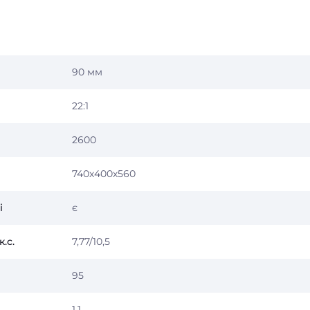
90 мм
22:1
2600
740х400х560
і
є
.с.
7,77/10,5
95
1,1