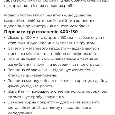
характеристики мотоблока під час оранки, культивації,
підгортання та інших польових робіт.
Модель постачається без втулки, що дозволяє
самостійно підібрати необхідний тип кріплення
відповідно до конструкції вашого мотоблока.
Переваги грунтозачепів 400×150
Діаметр 400 мм та ширина 150 мм — забезпечують
стабільний рух і надійне зчеплення з ґрунтом.
Зачепи з металевого квадрата — відзначаються
високою міцністю та стійкістю до деформацій.
Товщина зачепів 3 мм — забезпечує ефективне
заглиблення в ґрунт та довговічність конструкції.
Товщина обода 4 мм — підвищує жорсткість і
стійкість до навантажень.
Товщина металу кріплення 4 мм — гарантує надійну
фіксацію під час роботи.
Вага 9 кг — покращує зчеплення коліс із поверхнею
та зменшує пробуксовування.
Захисне чорне покриття — допомагає захистити
метал від корозії та впливу навколишнього
середовища.