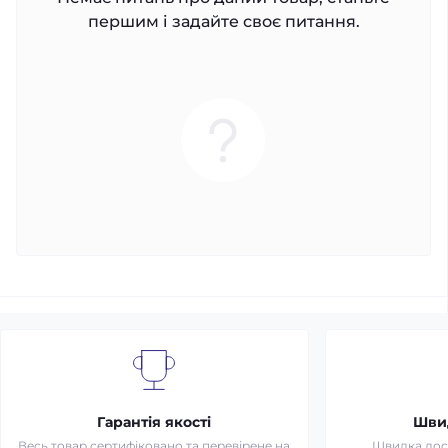
першим і задайте своє питання.
Гарантія якості
Шви
Весь товар сертифіковано та перевірене на
Швидка дост