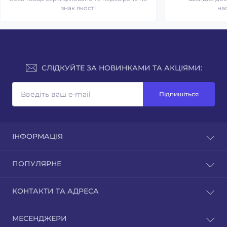
знак якості
на
СЛІДКУЙТЕ ЗА НОВИНКАМИ ТА АКЦІЯМИ:
Підпишіться
ІНФОРМАЦІЯ
Доставка та оплата
ПОПУЛЯРНЕ
Зворотній зв'язок
Повернення товару
Культиватори
КОНТАКТИ ТА АДРЕСА
Карта сайту
Мотоблоки
Виробники
Навісне обладнання
м. Дніпро
Акції
МЕСЕНДЖЕРИ
Трактори