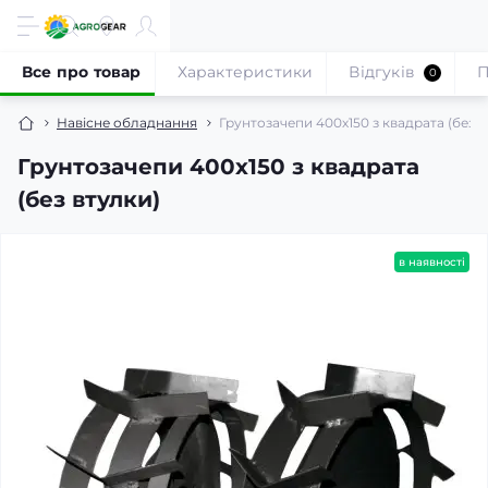
Все про товар
Характеристики
Відгуків
П
0
Навісне обладнання
Грунтозачепи 400х150 з квадрата (без в
Грунтозачепи 400х150 з квадрата
(без втулки)
в наявності