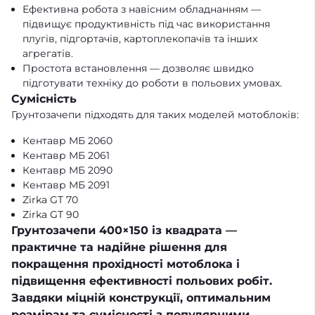
Ефективна робота з навісним обладнанням —
підвищує продуктивність під час використання
плугів, підгортачів, картоплекопачів та інших
агрегатів.
Простота встановлення — дозволяє швидко
підготувати техніку до роботи в польових умовах.
Сумісність
Грунтозачепи підходять для таких моделей мотоблоків:
Кентавр МБ 2060
Кентавр МБ 2061
Кентавр МБ 2090
Кентавр МБ 2091
Zirka GT 70
Zirka GT 90
Грунтозачепи 400×150 із квадрата —
практичне та надійне рішення для
покращення прохідності мотоблока і
підвищення ефективності польових робіт.
Завдяки міцній конструкції, оптимальним
розмірам та сумісності з популярними