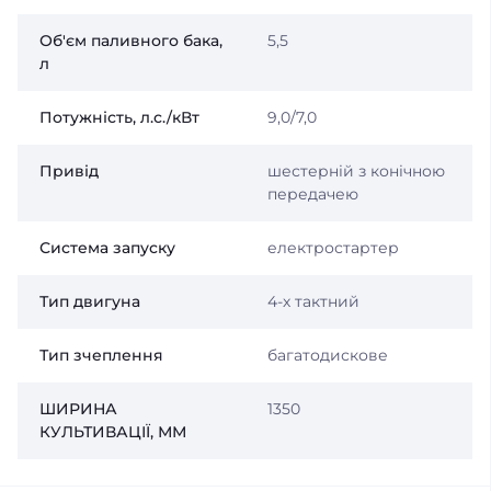
Об'єм паливного бака,
5,5
л
Потужність, л.с./кВт
9,0/7,0
Привід
шестерній з конічною
передачею
Система запуску
електростартер
Тип двигуна
4-х тактний
Тип зчеплення
багатодискове
ШИРИНА
1350
КУЛЬТИВАЦІЇ, ММ