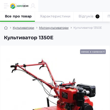
Все про товар
Характеристики
Відгуків
П
0
Культиватори
Мотокультиватори
Культиватор 1350E
Культиватор 1350E
немає в наявності