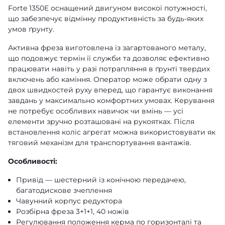
Forte 1350E оснащений двигуном високої потужності,
що забезпечує відмінну продуктивність за будь-яких
умов ґрунту.
Активна фреза виготовлена із загартованого металу,
що подовжує термін її служби та дозволяє ефективно
працювати навіть у разі потрапляння в ґрунті твердих
включень або каміння. Оператор може обрати одну з
двох швидкостей руху вперед, що гарантує виконання
завдань у максимально комфортних умовах. Керування
не потребує особливих навичок чи вмінь — усі
елементи зручно розташовані на рукоятках. Після
встановлення коліс агрегат можна використовувати як
тяговий механізм для транспортування вантажів.
Особливості:
Привід — шестерний із конічною передачею,
багатодискове зчеплення
Чавунний корпус редуктора
Розбірна фреза 3+1+1, 40 ножів
Регулювання положення керма по горизонталі та