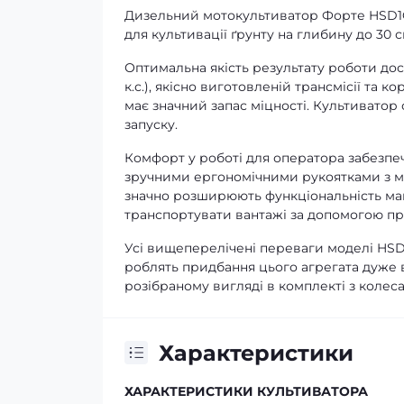
Дизельний мотокультиватор Форте HSD1G
для культивації ґрунту на глибину до 30 с
Оптимальна якість результату роботи дос
к.с.), якісно виготовленій трансмісії та к
має значний запас міцності. Культивато
запуску.
Комфорт у роботі для оператора забезпе
зручними ергономічними рукоятками з м
значно розширюють функціональність ма
транспортувати вантажі за допомогою пр
Усі вищеперелічені переваги моделі HSD
роблять придбання цього агрегата дуже 
розібраному вигляді в комплекті з коле
Характеристики
ХАРАКТЕРИСТИКИ КУЛЬТИВАТОРА