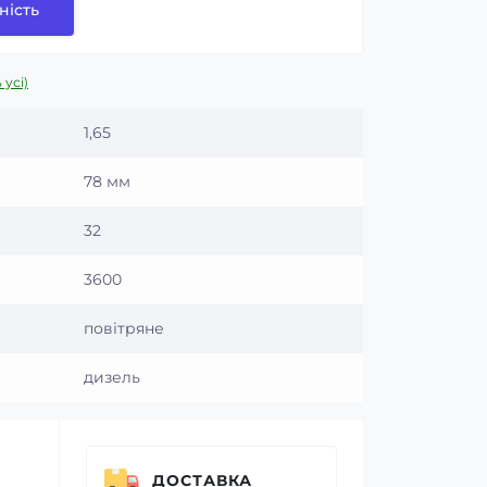
ність
 усі)
л
1,65
78 мм
32
3600
повітряне
дизель
ДОСТАВКА