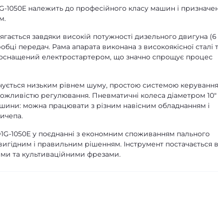
-1050E належить до професійного класу машин і призначе
м.
ягається завдяки високій потужності дизельного двигуна (6
оробці передач. Рама апарата виконана з високоякісної сталі 
р оснащений електростартером, що значно спрощує процес
чується низьким рівнем шуму, простою системою керування
ожливістю регулювання. Пневматичні колеса діаметром 10"
шини: можна працювати з різним навісним обладнанням і
ичепа.
1G-1050E у поєднанні з економним споживанням пального
вигідним і правильним рішенням. Інструмент постачається 
сами та культиваційними фрезами.