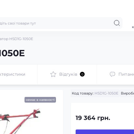
к
атор HSD1G-1050E
1050E
ктеристики
Відгуків
Питан
0
Код товару:
HSD1G-1050E
Вироб
немає в наявності
19 364 грн.