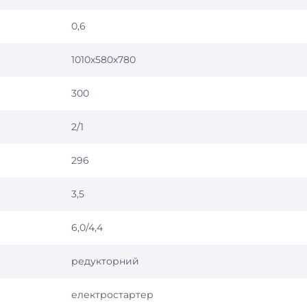
0,6
1010х580х780
300
2/1
296
3,5
6,0/4,4
редукторний
електростартер