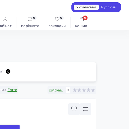
Українська
Русский
0
0
0
абінет
порівняти
закладки
кошик
ня
0
ник:
Forte
Відгуки:
0