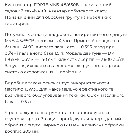
Культиватор FORTE МКБ-4.5/650В — компактний
садовий технічний інвентар побутового класу.
Призначений для обробки ґрунту на невеликих
територіях.
Потужність одноциліндрового чотиритактного двигуна
МКБ-4.5/650В становить 4,5 к.с. Пристрій працює на
бензині АІ-92, витрата пального — 0,395 л/год при
об’ємі паливного бака 1,5 л. Модель двигуна — DK
1P65FE, об’єм — 140 см³, кількість обертів — 3600 об/хв.
Запуск здійснюється за допомогою ручного стартера,
система охолодження — повітряна.
Виробник також рекомендує використовувати
мастило 10W30 для максимально ефективного та
дбайливого обслуговування техніки. Об’єм масляного
бака — 0,5 л.
У ролі ріжучого інструмента використовується
ґрунтова фреза. За один прохід культиватор здатний
обробити смугу шириною 650 мм, а глибина обробки
досягає 200 мм.