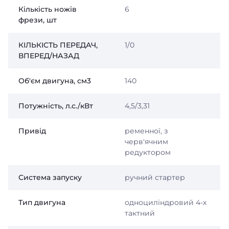
Кількість ножів
6
фрези, шт
КІЛЬКІСТЬ ПЕРЕДАЧ,
1/0
ВПЕРЕД/НАЗАД
Об'єм двигуна, см3
140
Потужність, л.с./кВт
4,5/3,31
Привід
ременної, з
черв'ячним
редуктором
Система запуску
ручний стартер
Тип двигуна
одноциліндровий 4-х
тактний