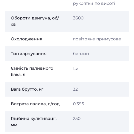
рукоятки по висоті
Обороти двигуна, об/
3600
хв
Охолодження
повітряне примусове
Тип харчування
бензин
Ємність паливного
1,5
бака, л
Вага брутто, кг
32
Витрата палива, л/год
0,395
Глибина культивації,
250
мм