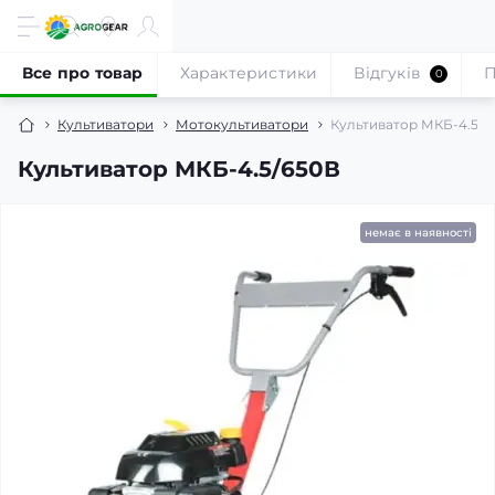
Все про товар
Характеристики
Відгуків
П
0
Культиватори
Мотокультиватори
Культиватор МКБ-4.5/6
Культиватор МКБ-4.5/650В
немає в наявності