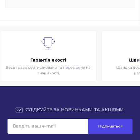
Гарантія якості
Шви
Весь товар сертифіковано та перевірене на
Швидка дост
знак якості
на
СЛІДКУЙТЕ ЗА НОВИНКАМИ ТА АКЦІЯМИ:
Підпишіться