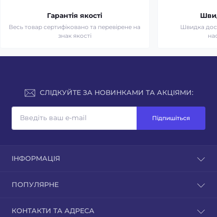
Гарантія якості
Шви
Весь товар сертифіковано та перевірене на
Швидка дост
знак якості
на
СЛІДКУЙТЕ ЗА НОВИНКАМИ ТА АКЦІЯМИ:
Підпишіться
ІНФОРМАЦІЯ
Доставка та оплата
ПОПУЛЯРНЕ
Зворотній зв'язок
Повернення товару
Культиватори
КОНТАКТИ ТА АДРЕСА
Карта сайту
Мотоблоки