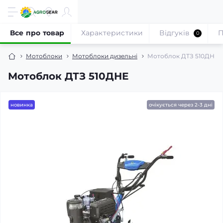
Все про товар
Характеристики
Відгуків
П
0
Мотоблоки
Мотоблоки дизельні
Мотоблок ДТЗ 510ДНЕ
Мотоблок ДТЗ 510ДНЕ
новинка
очікується через 2-3 дні