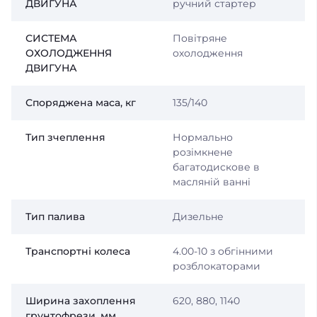
ДВИГУНА
ручний стартер
СИСТЕМА
Повітряне
ОХОЛОДЖЕННЯ
охолодження
ДВИГУНА
Споряджена маса, кг
135/140
Тип зчеплення
Нормально
розімкнене
багатодискове в
масляній ванні
Тип палива
Дизельне
Транспортні колеса
4.00-10 з обгінними
розблокаторами
Ширина захоплення
620, 880, 1140
грунтофрези, мм