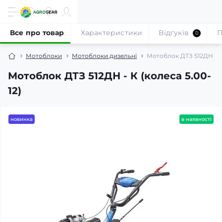
Все про товар
Характеристики
Відгуків
П
0
Мотоблоки
Мотоблоки дизельні
Мотоблок ДТЗ 512ДН - К 
Мотоблок ДТЗ 512ДН - К (колеса 5.00-
12)
новинка
в наявності