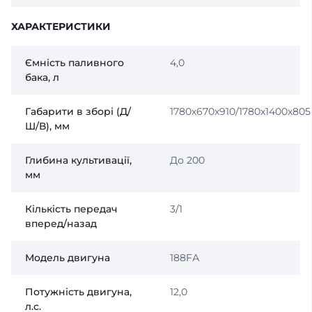
ХАРАКТЕРИСТИКИ
Ємність паливного
4,0
бака, л
Габарити в зборі (Д/
1780х670х910/1780х1400х805
Ш/В), мм
Глибина культивації,
До 200
мм
Кількість передач
3/1
вперед/назад
Модель двигуна
188FА
Потужність двигуна,
12,0
л.с.