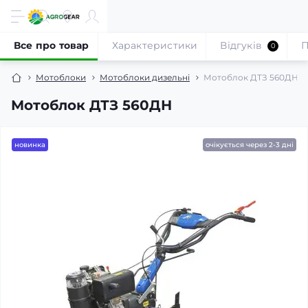
Все про товар
Характеристики
Відгуків
П
0
Мотоблоки
Мотоблоки дизельні
Мотоблок ДТЗ 560ДН
Мотоблок ДТЗ 560ДН
новинка
очікується через 2-3 дні