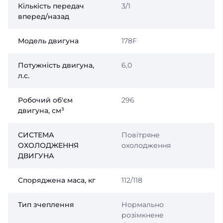
Кількість передач
3/1
вперед/назад
Модель двигуна
178F
Потужність двигуна,
6,0
л.с.
Робочий об'єм
296
двигуна, см³
СИСТЕМА
Повітряне
ОХОЛОДЖЕННЯ
охолодження
ДВИГУНА
Споряджена маса, кг
112/118
Тип зчеплення
Нормально
розімкнене