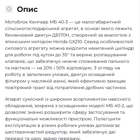
Опис
Мотоблок Кентавр МБ 40-3 — це малогабаритний
сільськогосподарський агрегат, в основі якого лежить
бензиновий двигун ДБ170Н, створений за аналогією з
японським мотором Honda GX210. Серед особливостей
силового агрегату можна виділити нахилений циліндр
для роботи під кутом до 35° та верхнє розташування
клапанів, що забезпечує нижче споживання пального
та мастила — на 20% і 50% відповідно. З огляду на
роботу в запилених умовах, двигун оснащений
фільтром у масляній ванні, який ефективно захищає
повітряний тракт від потрапляння дрібних частинок.
Апарат сумісний із широким асортиментом навісного
обладнання, зокрема з оснащенням моделі МБ 40-2, що
дозволяє значно розширити сферу застосування та
функціональні можливості пристрою. Полегшити
експлуатацію в різних робочих умовах допомагає
шестеренчастий редуктор, який забезпечує дві
передні та одну задню передачу.