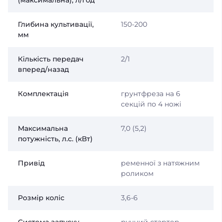
Глибина культивації,
150-200
мм
Кількість передач
2/1
вперед/назад
Комплектація
грунтфреза на 6
секцій по 4 ножі
Максимальна
7,0 (5,2)
потужність, л.с. (кВт)
Привід
ременної з натяжним
роликом
Розмір коліс
3,6-6
Система запуску
ручний стартер