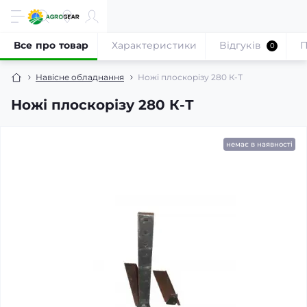
Все про товар
Характеристики
Відгуків
П
0
Навісне обладнання
Ножі плоскорізу 280 К-Т
Ножі плоскорізу 280 К-Т
немає в наявності