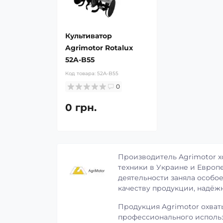
Культиватор
Agrimotor Rotalux
52A-B55
Код товара:
52A-B55
0
0 грн.
Производитель Agrimotor х
техники в Украине и Европе
деятельности заняла особо
качеству продукции, надёж
Продукция Agrimotor охват
профессионального использ