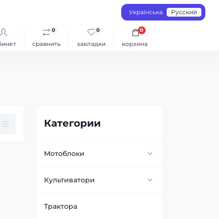
Українська
Русский
0
0
0
бинет
сравнить
закладки
корзина
Категории
Мотоблоки
Бензиновые мотоблоки
Культиватори
Дизельные мотоблоки
Мотокультиваторы
Трактора