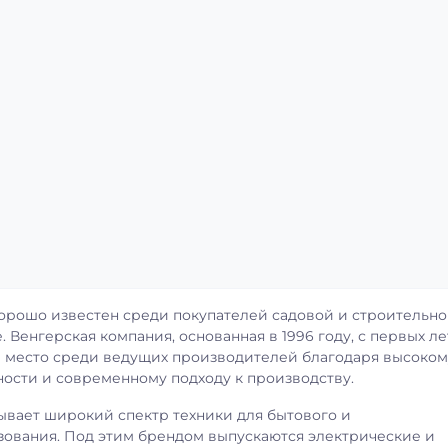
Робот-пылесос EC
DEEBOT
Купить по цене от: 18 
орошо известен среди покупателей садовой и строительн
. Венгерская компания, основанная в 1996 году, с первых ле
е место среди ведущих производителей благодаря высоком
ности и современному подходу к производству.
Купить
ывает широкий спектр техники для бытового и
ования. Под этим брендом выпускаются электрические и