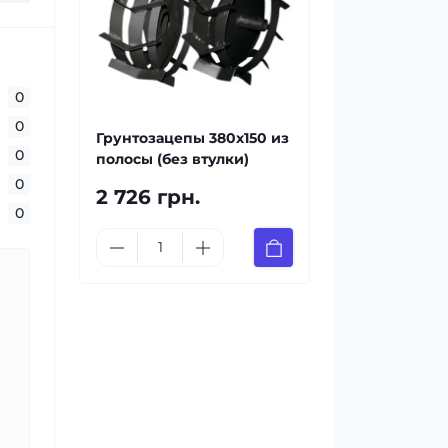
0
0
Грунтозацепы 380х150 из
0
полосы (без втулки)
0
2 726 грн.
0