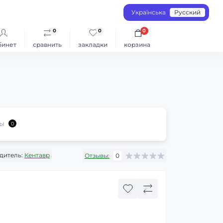
Українська
Русский
0
0
0
бинет
сравнить
закладки
корзина
ы
0
дитель:
Кентавр
Отзывы:
0