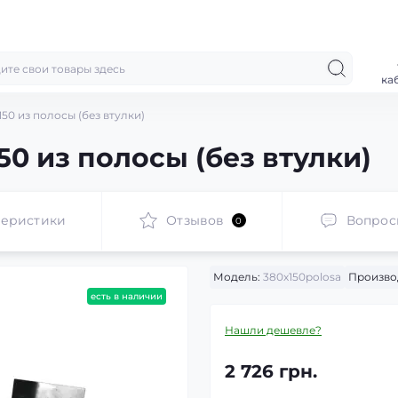
ка
50 из полосы (без втулки)
0 из полосы (без втулки)
теристики
Отзывов
Вопрос
0
Модель:
380х150polosa
Произво
есть в наличии
Нашли дешевле?
2 726 грн.