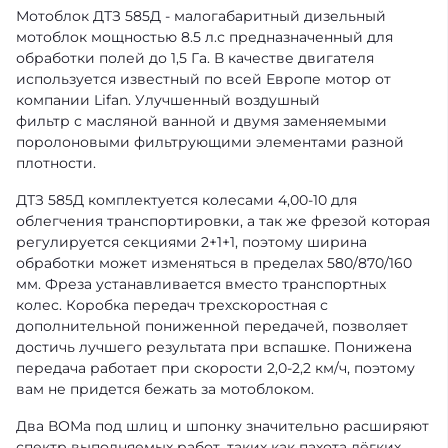
Мотоблок ДТЗ 585Д - малогабаритный дизельный
мотоблок мощностью 8.5 л.с предназначенный для
обработки полей до 1,5 Га. В качестве двигателя
используется известный по всей Европе мотор от
компании Lifan. Улучшенный воздушный
фильтр с масляной ванной и двумя заменяемыми
поролоновыми фильтрующими элементами разной
плотности.
ДТЗ 585Д комплектуется колесами 4,00-10 для
облегчения транспортировки, а так же фрезой которая
регулируется секциями 2+1+1, поэтому ширина
обработки может изменяться в пределах 580/870/160
мм. Фреза устанавливается вместо транспортных
колес. Коробка передач трехскоростная с
дополнительной пониженной передачей, позволяет
достичь лучшего результата при вспашке. Понижена
передача работает при скорости 2,0-2,2 км/ч, поэтому
вам не придется бежать за мотоблоком.
Два ВОМа под шлиц и шпонку значительно расширяют
спектр выполняемых работ, таких как пахота лёгких