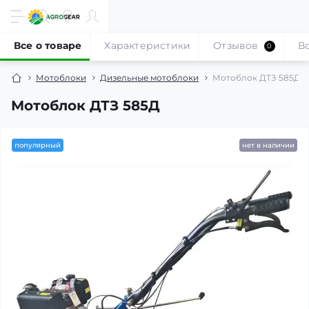
Все о товаре
Характеристики
Отзывов
В
0
Мотоблоки
Дизельные мотоблоки
Мотоблок ДТЗ 585Д
Мотоблок ДТЗ 585Д
популярный
нет в наличии