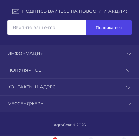
ПОДПИСЫВАЙТЕСЬ НА НОВОСТИ И АКЦИИ:
Подписаться
ИНФОРМАЦИЯ
Доставка и оплата
ПОПУЛЯРНОЕ
Контакты
Возврат товара
Культиватори
КОНТАКТЫ И АДРЕС
Карта сайта
Мотоблоки
Производители
Навесное оборудование
г. Днепр
Акции
МЕССЕНДЖЕРЫ
Трактора
info@agrogear.com.ua
ПН-ПТ: 10:00 - 18:00
AgroGear © 2026