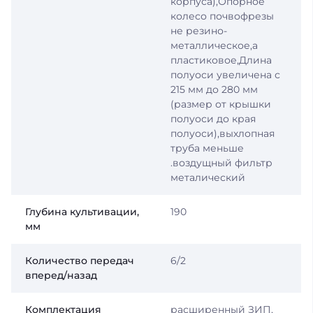
корпуса),Опорное
колесо почвофрезы
не резино-
металлическое,а
пластиковое,Длина
полуоси увеличена с
215 мм до 280 мм
(размер от крышки
полуоси до края
полуоси),выхлопная
труба меньше
.воздущный фильтр
металический
Глубина культивации,
190
мм
Количество передач
6/2
вперед/назад
Комплектация
расширенный ЗИП,