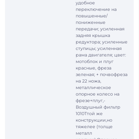
удобное
переключение на
повышенные/
пониженные
передачи; усиленная
задняя крышка
редуктора; усиленные
ступицы; усиленная
рама двигателя; цвет:
мотоблок и плуг
красные, фреза
зеленая; + почвофреза
на 22 ножа,
металлическое
опорное колесо на
фрезе+плуг,-
Воздушный фильтр
1010Tтой же
конструкции,но
тяжелее (толще
металл