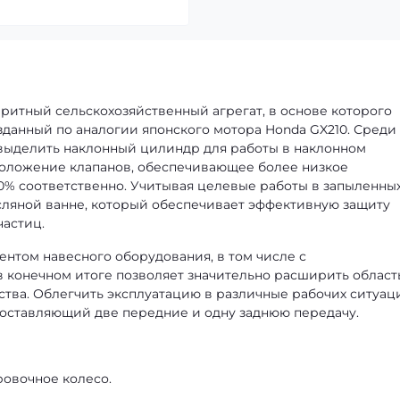
аритный сельскохозяйственный агрегат, в основе которого
зданный по аналогии японского мотора Honda GX210. Среди
выделить наклонный цилиндр для работы в наклонном
положение клапанов, обеспечивающее более низкое
50% соответственно. Учитывая целевые работы в запыленны
сляной ванне, который обеспечивает эффективную защиту
частиц.
нтом навесного оборудования, в том числе с
в конечном итоге позволяет значительно расширить област
тва. Облегчить эксплуатацию в различные рабочих ситуац
оставляющий две передние и одну заднюю передачу.
овочное колесо.