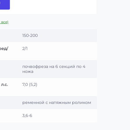
и
 все)
150-200
ред/
2/1
почвофреза на 6 секций по 4
ножа
л.с.
7,0 (5,2)
ременной с натяжным роликом
3,6-6