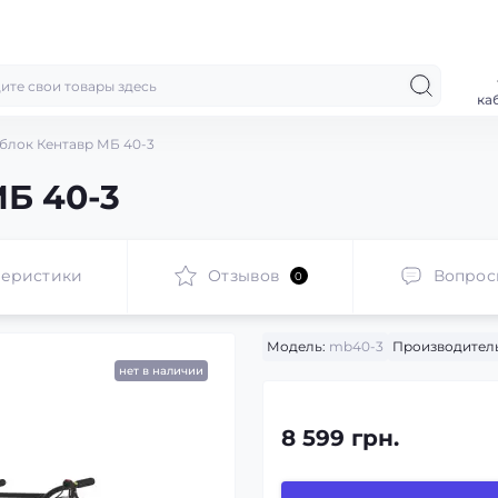
ка
блок Кентавр МБ 40-3
Б 40-3
теристики
Отзывов
Вопрос
0
Модель:
mb40-3
Производитель
нет в наличии
8 599 грн.