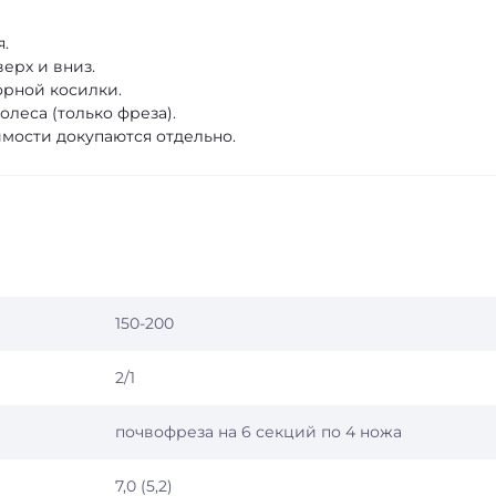
.
ерх и вниз.
орной косилки.
олеса (только фреза).
имости докупаются отдельно.
150-200
2/1
почвофреза на 6 секций по 4 ножа
7,0 (5,2)