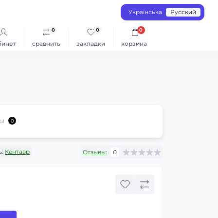
Українська
Русский
0
0
0
бинет
сравнить
закладки
корзина
ы
0
:
Кентавр
Отзывы:
0