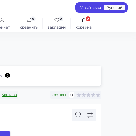
Українська
Русский
0
0
0
бинет
сравнить
закладки
корзина
ы
0
:
Кентавр
Отзывы:
0