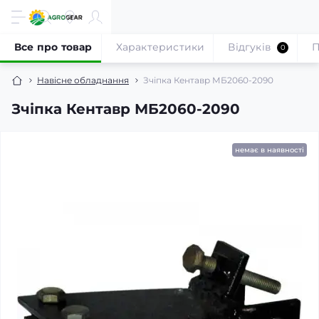
Все про товар
Характеристики
Відгуків
П
0
Навісне обладнання
Зчіпка Кентавр МБ2060-2090
Зчіпка Кентавр МБ2060-2090
немає в наявності