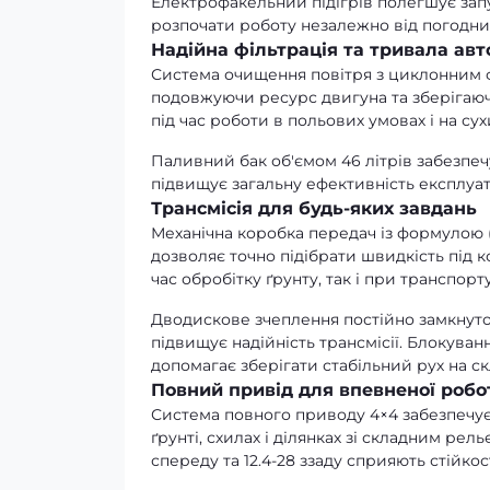
Електрофакельний підігрів полегшує зап
розпочати роботу незалежно від погодни
Надійна фільтрація та тривала авт
Система очищення повітря з циклонним ф
подовжуючи ресурс двигуна та зберігаюч
під час роботи в польових умовах і на сух
Паливний бак об'ємом 46 літрів забезпеч
підвищує загальну ефективність експлуата
Трансмісія для будь-яких завдань
Механічна коробка передач із формулою 
дозволяє точно підібрати швидкість під к
час обробітку ґрунту, так і при транспорт
Дводискове зчеплення постійно замкнутог
підвищує надійність трансмісії. Блокува
допомагає зберігати стабільний рух на ск
Повний привід для впевненої робо
Система повного приводу 4×4 забезпечує 
ґрунті, схилах і ділянках зі складним рел
спереду та 12.4-28 ззаду сприяють стійкос