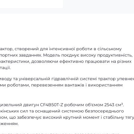
ктор, створений для інтенсивної роботи в сільському
спортних завданнях. Модель поєднує високу продуктивність,
характеристики, дозволяючи ефективно працювати на різних
ації.
воду та універсальній гідравлічній системі трактор упевне
ними роботами, перевезенням вантажів і використанням
изельний двигун CF4B50T-Z робочим об'ємом 2543 см³.
 кінських сил та оснащений системою безпосереднього
ом, що забезпечує високий крутний момент і стабільну тяг
аженням.