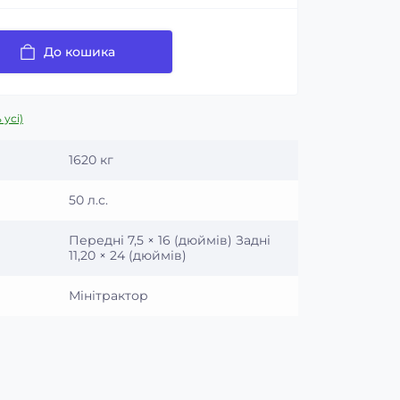
До кошика
 усі)
1620 кг
50 л.с.
Передні 7,5 × 16 (дюймів) Задні
11,20 × 24 (дюймів)
Мінітрактор