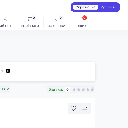
Українська
Русский
0
0
0
абінет
порівняти
закладки
кошик
ня
0
:
DTZ
Відгуки:
0