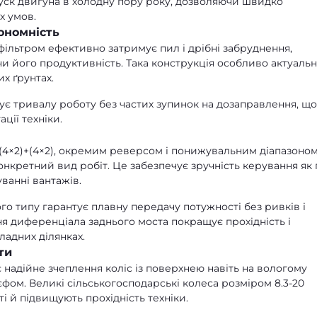
уск двигуна в холодну пору року, дозволяючи швидко
х умов.
ономність
ільтром ефективно затримує пил і дрібні забруднення,
и його продуктивність. Така конструкція особливо актуаль
их ґрунтах.
ує тривалу роботу без частих зупинок на дозаправлення, що
ції техніки.
(4×2)+(4×2), окремим реверсом і понижувальним діапазоно
онкретний вид робіт. Це забезпечує зручність керування як 
уванні вантажів.
о типу гарантує плавну передачу потужності без ривків і
ння диференціала заднього моста покращує прохідність і
ладних ділянках.
ти
надійне зчеплення коліс із поверхнею навіть на вологому
ьєфом. Великі сільськогосподарські колеса розміром 8.3-20
ті й підвищують прохідність техніки.