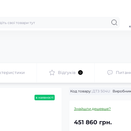
к
ктеристики
Відгуків
Питан
0
Код товару:
ДТЗ 504U
Виробник
в наявності
Знайшли дешевше?
451 860 грн.