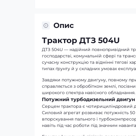
Опис
Трактор ДТЗ 504U
ДТЗ 504U — надійний повнопривідний тра
господарстві, комунальній сфері та тран
сучасну конструкцію та відмінні тягові 
типах ґрунту й у складних умовах експлуат
Завдяки потужному двигуну, повному при
справляється з обробітком землі, посів
широкого спектра навісного обладнання.
Потужний турбодизельний двигун
Серцем трактора є чотирициліндровий д
Силовий агрегат розвиває потужність 50
впорскування пального і турбокомпресор
навіть під час роботи під значним навант