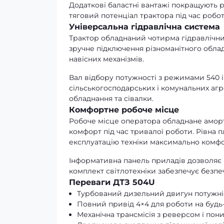
Додаткові баластні вантажі покращують 
тяговий потенціал трактора під час робо
Універсальна гідравлічна система
Трактор обладнаний чотирма гідравлічн
зручне підключення різноманітного обла
навісних механізмів.
Вал відбору потужності з режимами 540 
сільськогосподарських і комунальних агр
обладнання та сівалки.
Комфортне робоче місце
Робоче місце оператора обладнане аморт
комфорт під час тривалої роботи. Рівна 
експлуатацію техніки максимально комф
Інформативна панель приладів дозволяє
комплект світлотехніки забезпечує безпе
Переваги ДТЗ 504U
Турбований дизельний двигун потужніс
Повний привід 4×4 для роботи на будь-
Механічна трансмісія з реверсом і по