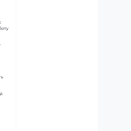
є
боту
т
ть
ий