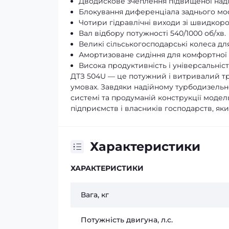
Дводискове зчеплення підвищеної наді
Блокування диференціала заднього мос
Чотири гідравлічні виходи зі швидкор
Вал відбору потужності 540/1000 об/хв.
Великі сільськогосподарські колеса для
Амортизоване сидіння для комфортної 
Висока продуктивність і універсальніст
ДТЗ 504U — це потужний і витривалий т
умовах. Завдяки надійному турбодизельн
системі та продуманій конструкції моде
підприємств і власників господарств, яки
Характеристики
ХАРАКТЕРИСТИКИ
Вага, кг
Потужність двигуна, л.с.