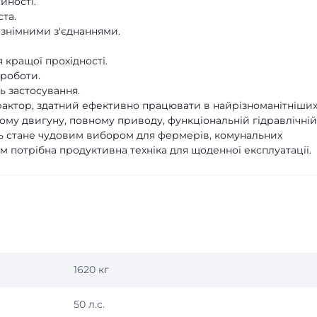
йності.
та.
ознімними з'єднаннями.
 кращої прохідності.
роботи.
ь застосування.
рактор, здатний ефективно працювати в найрізноманітніши
ому двигуну, повному приводу, функціональній гідравлічній
ль стане чудовим вибором для фермерів, комунальних
м потрібна продуктивна техніка для щоденної експлуатації.
1620 кг
50 л.с.