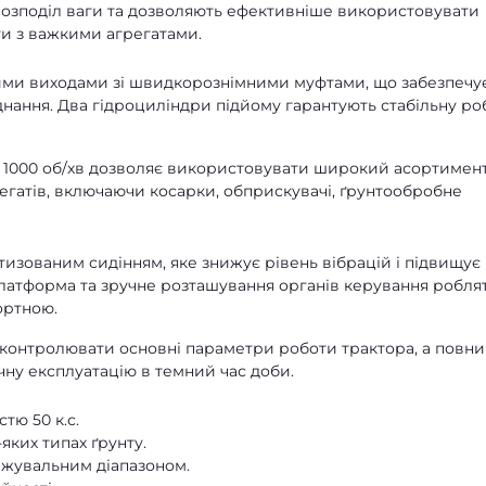
розподіл ваги та дозволяють ефективніше використовувати
ти з важкими агрегатами.
ими виходами зі швидкорознімними муфтами, що забезпечу
днання. Два гідроциліндри підйому гарантують стабільну ро
і 1000 об/хв дозволяє використовувати широкий асортимен
егатів, включаючи косарки, обприскувачі, ґрунтообробне
изованим сидінням, яке знижує рівень вібрацій і підвищує
платформа та зручне розташування органів керування робля
ортною.
 контролювати основні параметри роботи трактора, а повн
чну експлуатацію в темний час доби.
тю 50 к.с.
яких типах ґрунту.
нижувальним діапазоном.