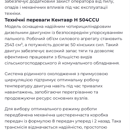
забезпечує додатковий захист оператора від пилу,
опадів і механічних впливів під час експлуатації
техніки.
Технічні переваги Кентавр H 504CCU
Модель оснащена надійним чотирициліндровим
дизельним двигуном із безпосереднім упорскуванням
пального. Робочий об’єм силового агрегату становить
2543 см³, а потужність досягає 50 кінських сил. Такий
двигун забезпечує високий запас тяги та дозволяє
ефективно працювати з більшістю видів
сільськогосподарського й комунального обладнання.
Система рідинного охолодження з примусовою
циркуляцією підтримує оптимальну робочу
температуру двигуна навіть під час тривалих
навантажень, запобігаючи перегріванню та
продовжуючи ресурс основних вузлів.
Для вибору оптимального режиму роботи
передбачена механічна шестеренчаста коробка
передач із формулою 8 передач уперед і 2 назад. Така
трансмісія відзначається надійністю, простотою