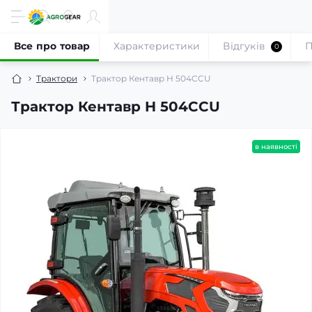
Все про товар
Характеристики
Відгуків
П
0
Трактори
Трактор Кентавр H 504CCU
Трактор Кентавр H 504CCU
в наявності