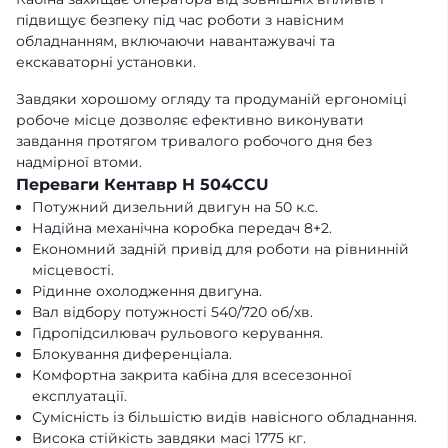
підвищує безпеку під час роботи з навісним
обладнанням, включаючи навантажувачі та
екскаваторні установки.
Завдяки хорошому огляду та продуманій ергономіці
робоче місце дозволяє ефективно виконувати
завдання протягом тривалого робочого дня без
надмірної втоми.
Переваги Кентавр H 504CCU
Потужний дизельний двигун на 50 к.с.
Надійна механічна коробка передач 8+2.
Економний задній привід для роботи на рівнинній
місцевості.
Рідинне охолодження двигуна.
Вал відбору потужності 540/720 об/хв.
Гідропідсилювач рульового керування.
Блокування диференціала.
Комфортна закрита кабіна для всесезонної
експлуатації.
Сумісність із більшістю видів навісного обладнання.
Висока стійкість завдяки масі 1775 кг.