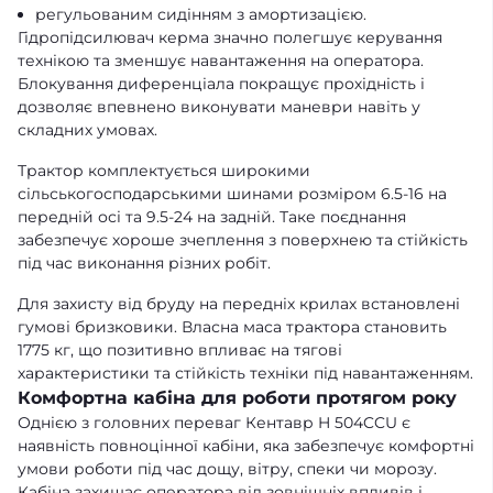
регульованим сидінням з амортизацією.
Гідропідсилювач керма значно полегшує керування
технікою та зменшує навантаження на оператора.
Блокування диференціала покращує прохідність і
дозволяє впевнено виконувати маневри навіть у
складних умовах.
Трактор комплектується широкими
сільськогосподарськими шинами розміром 6.5-16 на
передній осі та 9.5-24 на задній. Таке поєднання
забезпечує хороше зчеплення з поверхнею та стійкість
під час виконання різних робіт.
Для захисту від бруду на передніх крилах встановлені
гумові бризковики. Власна маса трактора становить
1775 кг, що позитивно впливає на тягові
характеристики та стійкість техніки під навантаженням.
Комфортна кабіна для роботи протягом року
Однією з головних переваг Кентавр H 504CCU є
наявність повноцінної кабіни, яка забезпечує комфортні
умови роботи під час дощу, вітру, спеки чи морозу.
Кабіна захищає оператора від зовнішніх впливів і