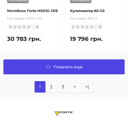
популярный
популярный
Мотоблок Forte HSD1G-121E
Культиватор 80-G3
Код товара:
HSD1G-121E
Код товара:
80-G3
0
0
30 783 грн.
19 796 грн.
Показать еще
1
2
3
>
>|