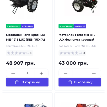
в наличии
новинка
в наличии
новинка
Мотоблок Forte красный
Мотоблок Forte МД-81E
МД-121E LUX (БЕЗ ПЛУГА)
LUX без плуга красный
Код товара:
МД-121E LUX
Код товара:
Forte МД-81E LUX
0
0
48 907 грн.
43 000 грн.
В корзину
В корзину