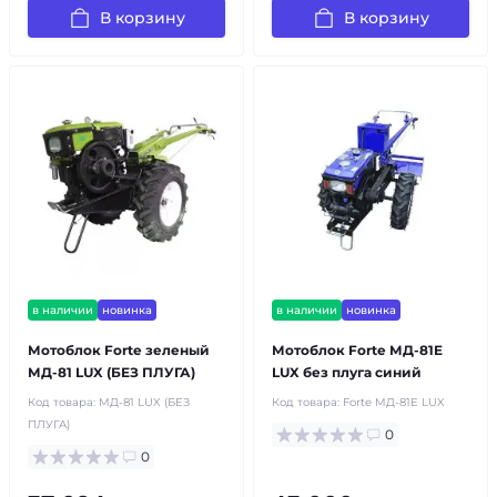
В корзину
В корзину
в наличии
новинка
в наличии
новинка
Мотоблок Forte зеленый
Мотоблок Forte МД-81E
МД-81 LUX (БЕЗ ПЛУГА)
LUX без плуга синий
Код товара:
МД-81 LUX (БЕЗ
Код товара:
Forte МД-81E LUX
ПЛУГА)
0
0