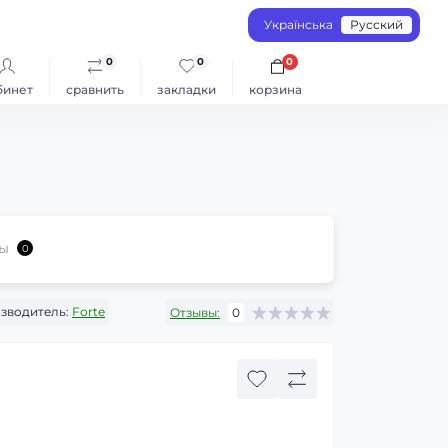
Українська
Русский
0
0
0
бинет
сравнить
закладки
корзина
ы
0
зводитель:
Forte
Отзывы:
0