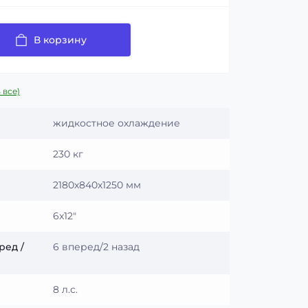
В корзину
 все)
жидкостное охлаждение
230 кг
2180х840х1250 мм
6x12"
ред /
6 вперед/2 назад
8 л.с.