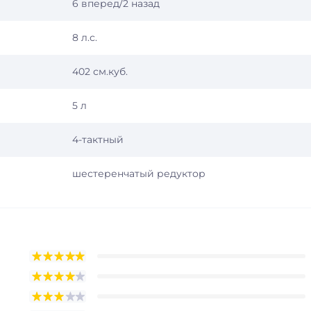
6 вперед/2 назад
8 л.с.
402 см.куб.
5 л
4-тактный
шестеренчатый редуктор