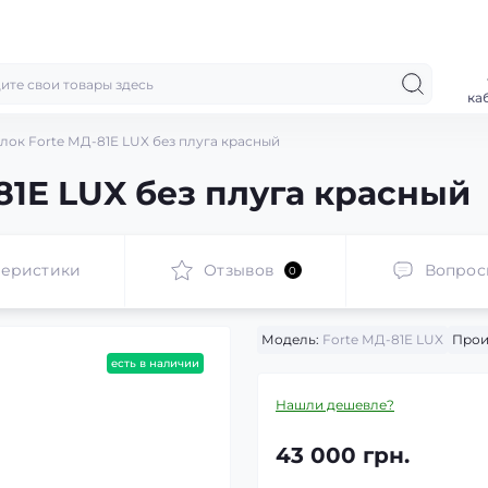
ка
ок Forte МД-81E LUX без плуга красный
81E LUX без плуга красный
теристики
Отзывов
Вопрос
0
Модель:
Forte МД-81E LUX
Прои
есть в наличии
Нашли дешевле?
43 000 грн.