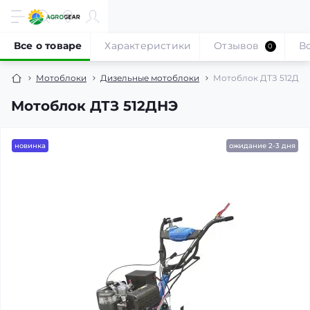
Все о товаре
Характеристики
Отзывов
В
0
Мотоблоки
Дизельные мотоблоки
Мотоблок ДТЗ 512ДН
Мотоблок ДТЗ 512ДНЭ
новинка
ожидание 2-3 дня