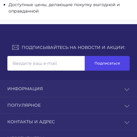
Доступные цены, делающие покупку выгодной и
оправданной
ПОДПИСЫВАЙТЕСЬ НА НОВОСТИ И АКЦИИ:
Подписаться
ИНФОРМАЦИЯ
Доставка и оплата
ПОПУЛЯРНОЕ
Контакты
Возврат товара
Культиватори
КОНТАКТЫ И АДРЕС
Карта сайта
Мотоблоки
Производители
Навесное оборудование
г. Днепр