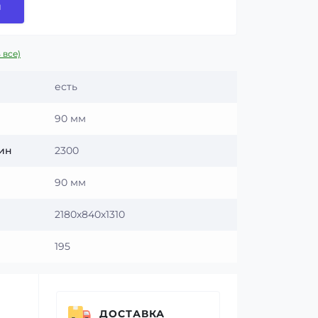
и
 все)
есть
90 мм
мин
2300
90 мм
2180х840х1310
195
ДОСТАВКА