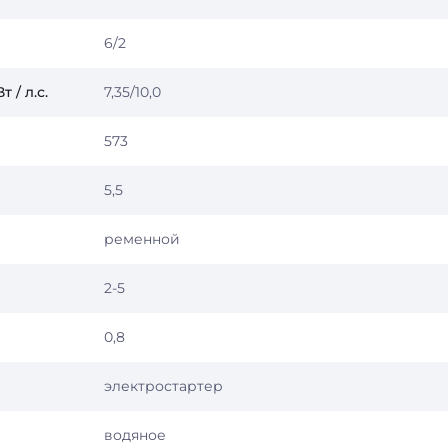
6/2
 / л.с.
7,35/10,0
573
5,5
ременной
2-5
0,8
электростартер
водяное