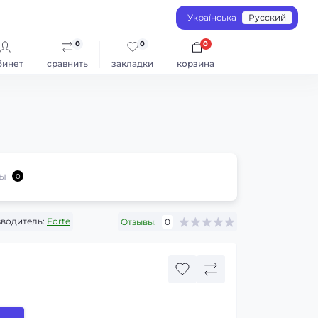
Українська
Русский
0
0
0
бинет
сравнить
закладки
корзина
ы
0
водитель:
Forte
Отзывы:
0