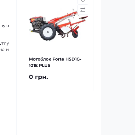
ошую
углу
но и
Мотоблок Forte HSD1G-
101E PLUS
0 грн.