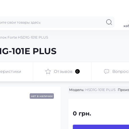
ка
ок Forte HSD1G-101E PLUS
1G-101E PLUS
теристики
Отзывов
Вопрос
0
Модель:
HSD1G-101E PLUS
Произ
нет в наличии
0 грн.