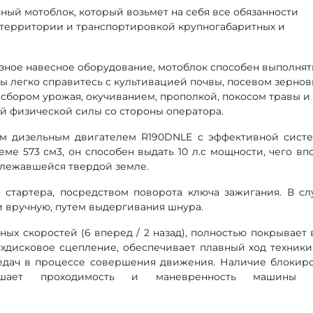
ьный мотоблок, который возьмет на себя все обязанности
й территории и транспортировкой крупногабаритных и
зное навесное оборудование, мотоблок способен выполнят
ы легко справитесь с культивацией почвы, посевом зернов
 сбором урожая, окучиванием, прополкой, покосом травы и
 физической силы со стороны оператора.
м дизельным двигателем R190DNLE с эффективной сист
ме 573 см3, он способен выдать 10 л.с мощности, чего вп
 слежавшейся твердой земле.
о стартера, посредством поворота ключа зажигания. В сл
 вручную, путем выдергивания шнура.
х скоростей (6 вперед / 2 назад), полностью покрывает 
ухдисковое сцепление, обеспечивает плавный ход техники
едач в процессе совершения движения. Наличие блокир
овышает проходимость и маневренность машин