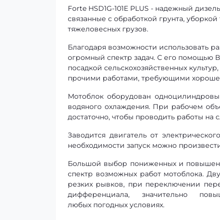
Forte HSD1G-101E PLUS - надежный дизел
связанные с обработкой грунта, уборко
тяжеловесных грузов.
Благодаря возможности использовать ра
огромный спектр задач. С его помощью В
посадкой сельскохозяйственных культур,
прочими работами, требующими хорошей
Мотоблок оборудован одноцилиндровы
водяного охлаждения. При рабочем объе
достаточно, чтобы проводить работы на
Заводится двигатель от электрическог
необходимости запуск можно произвести
Большой выбор пониженных и повышенны
спектр возможных работ мотоблока. Дв
резких рывков, при переключении пер
дифференциала, значительно п
любых
погодных
условиях
.