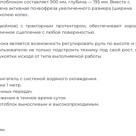
облоком составляет 900 мм, глубина — 195 мм. Вместе с
ена активная почвофреза увеличенного размера (ширина
 колею колес.
дюймов) с тракторным протектором, обеспечивают хор
тличное сцепление с любой поверхностью.
ка является возможность регулировать руль по высоте и 
ользователю не только подстроить технику под свой рост, 
коятки исходя от типа выполняемой работы.
игатель с системой водяного охлаждения.
и 1 метр.
нных передач.
жения в темное время суток.
отоблок выносливым и высокопроходимым.
мм.