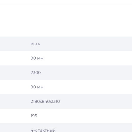
есть
90 мм
2300
90 мм
2180х840х1310
195
4-х тактный