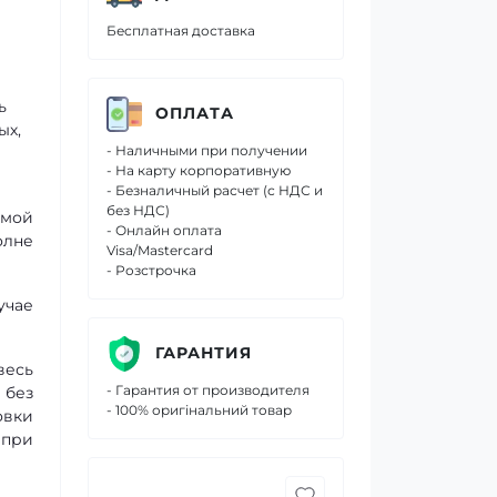
Бесплатная доставка
ь
ОПЛАТА
ых,
- Наличными при получении
- На карту корпоративную
- Безналичный расчет (с НДС и
без НДС)
емой
- Онлайн оплата
олне
Visa/Mastercard
- Розстрочка
учае
ГАРАНТИЯ
весь
- Гарантия от производителя
 без
- 100% оригінальний товар
овки
ы
при